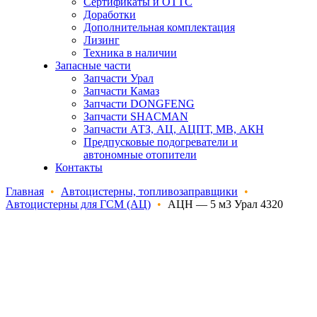
Сертификаты и ОТТС
Доработки
Дополнительная комплектация
Лизинг
Техника в наличии
Запасные части
Запчасти Урал
Запчасти Камаз
Запчасти DONGFENG
Запчасти SHACMAN
Запчасти АТЗ, АЦ, АЦПТ, МВ, АКН
Предпусковые подогреватели и
автономные отопители
Контакты
Главная
•
Автоцистерны, топливозаправщики
•
Автоцистерны для ГСМ (АЦ)
•
АЦН — 5 м3 Урал 4320