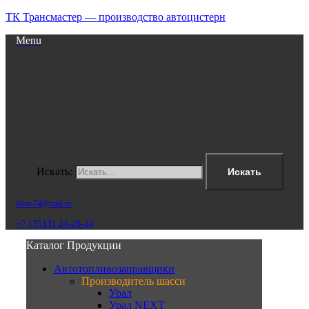
ТК Трансмастер — производство автоцистерн
Menu
Искать:
Искать
tktm-74@mail.ru
+7 (3513) 24-28-44
Каталог Продукции
Автотопливозаправщики
Производитель шасси
Урал
Урал NEXT