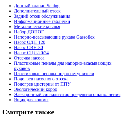
Донный клапан Sening
Дополнительный отсек
Задний отсек обслуживания
Информационные таблички
Металлические крылья
Набор ДОПОГ
Напорно-всасывающие рукава Gassoflex
Насос ОДН-120
Насос СВН-80
Насос СЦЛ-20/24
Отсечка насоса
Пластиковые пеналы для напорно-всасывающих
рукавов
Пластиковые пеналы под огнетушители
Подогрев насосного отсека
Подогрев цистерны от ППУ
Экологический короб
Электронный сигнализатор предельного наполнения
Ящик для кошмы
Смотрите также