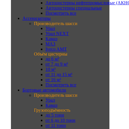
Автоцистерны нефтепромысловые (АКН
Автоцистерны специальные
Посмотреть все
Ассенизаторы
Производитель шасси
Урал
Урал NEXT
Камаз
МАЗ
Iveco AMT
Объём цистерны
до 6 м³
от 7 до 9 м³
10 м³
от 11 до 15 м³
от 16 м³
Посмотреть все
Бортовые автомобили
Производитель шасси
Урал
Камаз
Грузоподъёмность
до 5 тонн
от 6 до 10 тонн
от 11 тонн