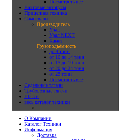
Посмотреть все
Вахтовые автобусы
Прицепная техника
Самосвалы
Производитель
Урал
Урал NEXT
Камаз
Грузоподъёмность
до 9 тонн
от 10 до 14 тонн
от 15 до 19 тонн
от 20 до 24 тонн
от 25 тонн
Посмотреть все
Седельные тягачи
Трубовозные тягачи
Шасси
весь каталог техники
О Компании
Каталог Техники
Информация
Доставка