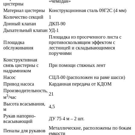
«чемодан»
цистерны
Материал цистерны
Конструкционная сталь 09Г2С (4 мм)
Количество секций
1
Донный клапан
ДКП-90
Дыхательный клапан
УД-1
Площадка из просеченного листа с
Площадка
противоскользящим эффектом с
обслуживания
лестницей и складывающимися
поручнями
Конструктивная
связь цистерны с
При помощи стяжных лент
надрамником
Насос
СЦЛ-00 (расположен на раме шасси)
Привод насоса
Карданная передача от КДОМ
Производительность,
21
3
м
/час
Высота всасывания,
4,5
м
Рукав напорно-
ДУ 75 4 м – 2 шт.
всасывающий
Металлические, расположены по бокам
Пеналы для рукавов
емкости