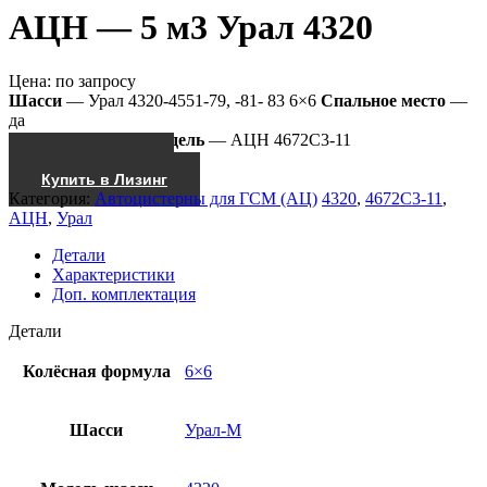
АЦН — 5 м3 Урал 4320
Цена:
по запросу
Шасси
— Урал 4320-4551-79, -81- 83 6×6
Спальное место
—
да
Насос
— СЦЛ-00
Модель
— АЦН 4672С3-11
Получить КП
Купить в Лизинг
Категория:
Автоцистерны для ГСМ (АЦ)
4320
,
4672С3-11
,
АЦН
,
Урал
Детали
Характеристики
Доп. комплектация
Детали
Колёсная формула
6×6
Шасси
Урал-М