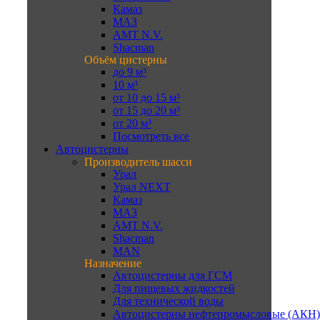
Камаз
МАЗ
AMT N.V.
Shacman
Объём цистерны
до 9 м³
10 м³
от 10 до 15 м³
от 15 до 20 м³
от 20 м³
Посмотреть все
Автоцистерны
Производитель шасси
Урал
Урал NEXT
Камаз
МАЗ
AMT N.V.
Shacman
MAN
Назначение
Автоцистерны для ГСМ
Для пищевых жидкостей
Для технической воды
Автоцистерны нефтепромысловые (АКН)