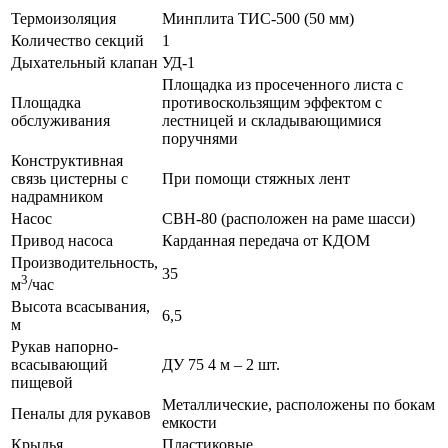
Термоизоляция
Минплита ТИС-500 (50 мм)
Количество секций
1
Дыхательный клапан
УД-1
Площадка из просеченного листа с
Площадка
противоскользящим эффектом с
обслуживания
лестницей и складывающимися
поручнями
Конструктивная
связь цистерны с
При помощи стяжных лент
надрамником
Насос
СВН-80 (расположен на раме шасси)
Привод насоса
Карданная передача от КДОМ
Производительность,
35
3
м
/час
Высота всасывания,
6,5
м
Рукав напорно-
всасывающий
ДУ 75 4 м – 2 шт.
пищевой
Металлические, расположены по бокам
Пеналы для рукавов
емкости
Крылья
Пластиковые