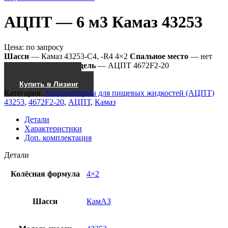
АЦПТ — 6 м3 Камаз 43253
Цена:
по запросу
Шасси
— Камаз 43253-С4, -R4 4×2
Спальное место
— нет
Насос
— СВН-80
Модель
— АЦПТ 4672F2-20
Получить КП
Купить в Лизинг
Категория:
Автоцистерны для пищевых жидкостей (АЦПТ)
43253
,
4672F2-20
,
АЦПТ
,
Камаз
Детали
Характеристики
Доп. комплектация
Детали
Колёсная формула
4×2
Шасси
КамАЗ