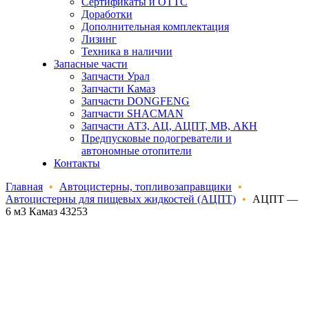
Сертификаты и ОТТС
Доработки
Дополнительная комплектация
Лизинг
Техника в наличии
Запасные части
Запчасти Урал
Запчасти Камаз
Запчасти DONGFENG
Запчасти SHACMAN
Запчасти АТЗ, АЦ, АЦПТ, МВ, АКН
Предпусковые подогреватели и
автономные отопители
Контакты
Главная
•
Автоцистерны, топливозаправщики
•
Автоцистерны для пищевых жидкостей (АЦПТ)
•
АЦПТ —
6 м3 Камаз 43253