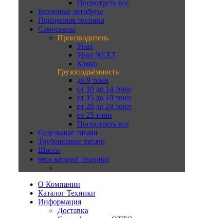
Посмотреть все
Вахтовые автобусы
Прицепная техника
Самосвалы
Производитель
Урал
Урал NEXT
Камаз
Грузоподъёмность
до 9 тонн
от 10 до 14 тонн
от 15 до 19 тонн
от 20 до 24 тонн
от 25 тонн
Посмотреть все
Седельные тягачи
Трубовозные тягачи
Шасси
весь каталог техники
О Компании
Каталог Техники
Информация
Доставка