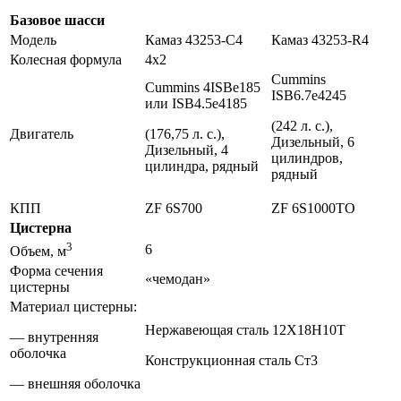
Базовое шасси
Модель
Камаз 43253-С4
Камаз 43253-R4
Колесная формула
4х2
Cummins
Cummins 4ISBe185
ISB6.7e4245
или ISB4.5e4185
(242 л. с.),
Двигатель
(176,75 л. с.),
Дизельный, 6
Дизельный, 4
цилиндров,
цилиндра, рядный
рядный
КПП
ZF 6S700
ZF 6S1000TO
Цистерна
3
6
Объем, м
Форма сечения
«чемодан»
цистерны
Материал цистерны:
Нержавеющая сталь 12Х18Н10Т
— внутренняя
оболочка
Конструкционная сталь Ст3
— внешняя оболочка