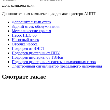
Доп. комплектация
Дополнительная комплектация для автоцистерн АЦПТ
Дополнительный отсек
Задний отсек обслуживания
Металлические крылья
Насос НЦС-50
Насосный отсек
Отсечка насоса
Подогрев от ЭНГЛ
Подогрев цистерны от ППУ
Подогрев цистерны от ТЭНов
Подогрев цистерны от системы выхлопных газов
Электронный сигнализатор предельного наполнения
Смотрите также