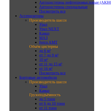
Автоцистерны нефтепромысловые (АКН
Автоцистерны специальные
Посмотреть все
Ассенизаторы
Производитель шасси
Урал
Урал NEXT
Камаз
МАЗ
Iveco AMT
Объём цистерны
до 6 м³
от 7 до 9 м³
10 м³
от 11 до 15 м³
от 16 м³
Посмотреть все
Бортовые автомобили
Производитель шасси
Урал
Камаз
Грузоподъёмность
до 5 тонн
от 6 до 10 тонн
от 11 тонн