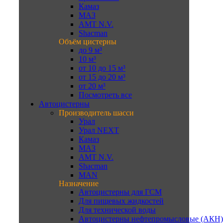
Камаз
МАЗ
AMT N.V.
Shacman
Объём цистерны
до 9 м³
10 м³
от 10 до 15 м³
от 15 до 20 м³
от 20 м³
Посмотреть все
Автоцистерны
Производитель шасси
Урал
Урал NEXT
Камаз
МАЗ
AMT N.V.
Shacman
MAN
Назначение
Автоцистерны для ГСМ
Для пищевых жидкостей
Для технической воды
Автоцистерны нефтепромысловые (АКН)