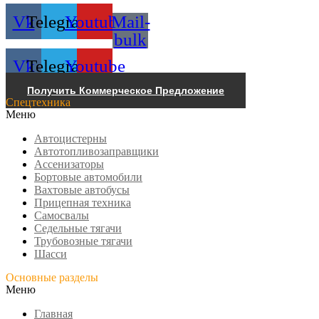
Vk
Telegram
Youtube
Mail-
bulk
Vk
Telegram
Youtube
Получить Коммерческое Предложение
Спецтехника
Меню
Автоцистерны
Автотопливозаправщики
Ассенизаторы
Бортовые автомобили
Вахтовые автобусы
Прицепная техника
Самосвалы
Седельные тягачи
Трубовозные тягачи
Шасси
Основные разделы
Меню
Главная