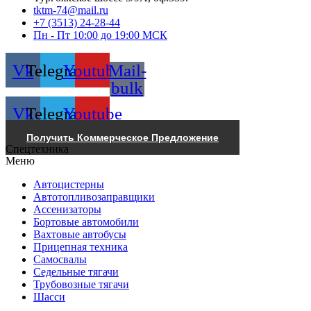
tktm-74@mail.ru
+7 (3513) 24-28-44
Пн - Пт 10:00 до 19:00 МСК
Vk
Telegram
Youtube
Mail-
bulk
Vk
Telegram
Youtube
Получить Коммерческое Предложение
Спецтехника
Меню
Автоцистерны
Автотопливозаправщики
Ассенизаторы
Бортовые автомобили
Вахтовые автобусы
Прицепная техника
Самосвалы
Седельные тягачи
Трубовозные тягачи
Шасси