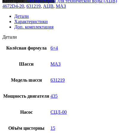
Категория:
Автоцистерны для технической воды (АЦВ)
4672D4-20
,
631219
,
АЦВ
,
МАЗ
Детали
Характеристики
Доп. комплектация
Детали
Колёсная формула
6×4
Шасси
МАЗ
Модель шасси
631219
Мощность двигателя
435
Насос
СЦЛ-00
Объём цистерны
15