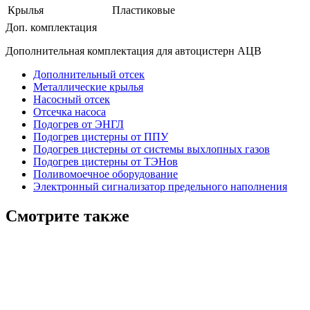
Крылья
Пластиковые
Доп. комплектация
Дополнительная комплектация для автоцистерн АЦВ
Дополнительный отсек
Металлические крылья
Насосный отсек
Отсечка насоса
Подогрев от ЭНГЛ
Подогрев цистерны от ППУ
Подогрев цистерны от системы выхлопных газов
Подогрев цистерны от ТЭНов
Поливомоечное оборудование
Электронный сигнализатор предельного наполнения
Смотрите также