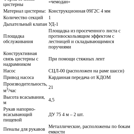
«чемодан»
цистерны
Материал цистерны:
Конструкционная 09Г2С 4 мм
Количество секций
1
Дыхательный клапан
УД-1
Площадка из просеченного листа с
Площадка
противоскользящим эффектом с
обслуживания
лестницей и складывающимися
поручнями
Конструктивная
связь цистерны с
При помощи стяжных лент
надрамником
Насос
СЦЛ-00 (расположен на раме шасси)
Привод насоса
Карданная передача от КДОМ
Производительность,
21
3
м
/час
Высота всасывания,
4,5
м
Рукав напорно-
всасывающий
ДУ 75 4 м – 2 шт.
пищевой
Металлические, расположены по бокам
Пеналы для рукавов
емкости