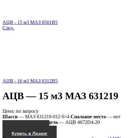
АЦВ - 15 м3 МАЗ 6501В5
След.
АЦВ - 16 м3 МАЗ 6312В5
АЦВ — 15 м3 МАЗ 631219
Цена:
по запросу
Шасси
— МАЗ 631219-012 6×4
Спальное место
— нет
Насос
— СЦЛ-00
Модель
— АЦВ 4672D4-20
Получить КП
Купить в Лизинг