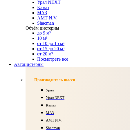
Урал NEXT
Камаз
МАЗ
AMT N.V.
Shacman
Объём цистерны
до 9 м³
10 м³
от 10 до 15 м³
от 15 до 20 м³
от 20 м³
Посмотреть все
Автоцистерны
Производитель шасси
Урал
Урал NEXT
Камаз
МАЗ
AMT N.V.
Shacman