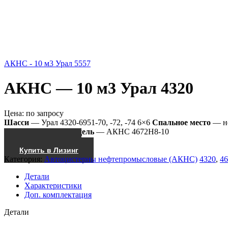
АКНС - 10 м3 Урал 5557
АКНС — 10 м3 Урал 4320
Цена:
по запросу
Шасси
— Урал 4320-6951-70, -72, -74 6×6
Спальное место
— н
Насос
— КО-505
Модель
— АКНС 4672Н8-10
Получить КП
Купить в Лизинг
Категория:
Автоцистерны нефтепромысловые (АКНС)
4320
,
4
Детали
Характеристики
Доп. комплектация
Детали