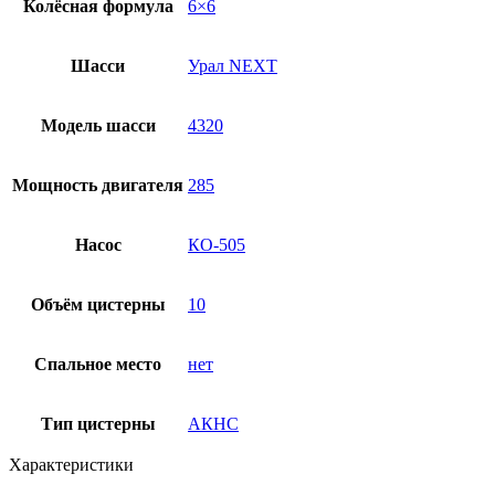
Колёсная формула
6×6
Шасси
Урал NEXT
Модель шасси
4320
Мощность двигателя
285
Насос
КО-505
Объём цистерны
10
Спальное место
нет
Тип цистерны
АКНС
Характеристики