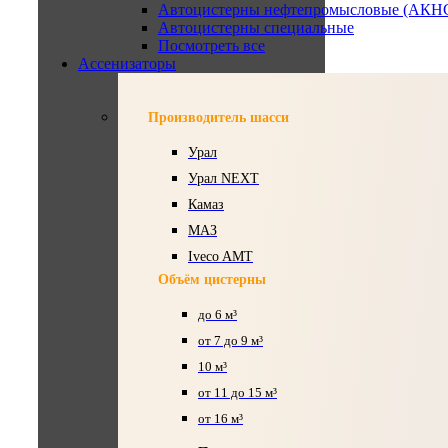
Автоцистерны нефтепромысловые (АКН
Автоцистерны специальные
Посмотреть все
Ассенизаторы
Производитель шасси
Урал
Урал NEXT
Камаз
МАЗ
Iveco AMT
Объём цистерны
до 6 м³
от 7 до 9 м³
10 м³
от 11 до 15 м³
от 16 м³