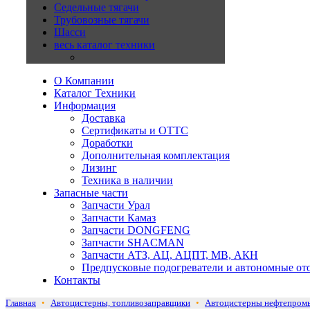
Седельные тягачи
Трубовозные тягачи
Шасси
весь каталог техники
О Компании
Каталог Техники
Информация
Доставка
Сертификаты и ОТТС
Доработки
Дополнительная комплектация
Лизинг
Техника в наличии
Запасные части
Запчасти Урал
Запчасти Камаз
Запчасти DONGFENG
Запчасти SHACMAN
Запчасти АТЗ, АЦ, АЦПТ, МВ, АКН
Предпусковые подогреватели и автономные от
Контакты
Главная
•
Автоцистерны, топливозаправщики
•
Автоцистерны нефтепром