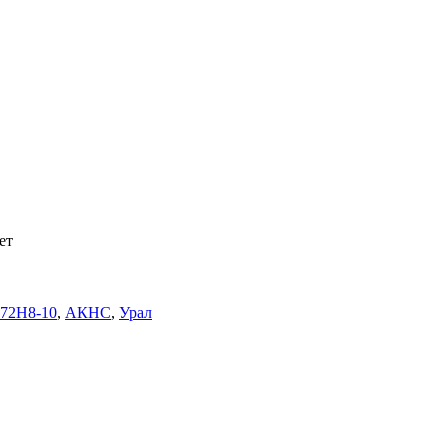
ет
672Н8-10
,
АКНС
,
Урал