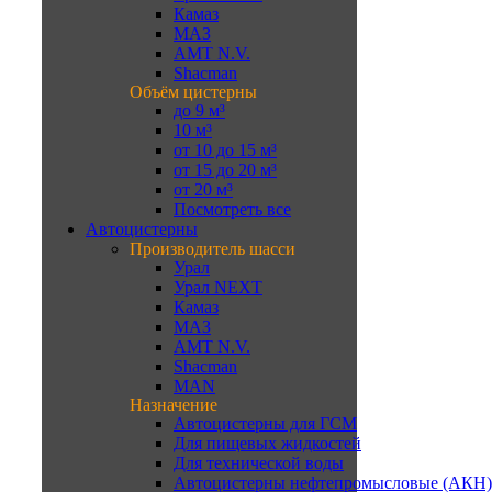
Камаз
МАЗ
AMT N.V.
Shacman
Объём цистерны
до 9 м³
10 м³
от 10 до 15 м³
от 15 до 20 м³
от 20 м³
Посмотреть все
Автоцистерны
Производитель шасси
Урал
Урал NEXT
Камаз
МАЗ
AMT N.V.
Shacman
MAN
Назначение
Автоцистерны для ГСМ
Для пищевых жидкостей
Для технической воды
Автоцистерны нефтепромысловые (АКН)