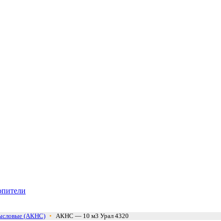
опители
ысловые (АКНС)
•
АКНС — 10 м3 Урал 4320