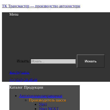
ТК Трансмастер — производство автоцистерн
Menu
Искать:
Искать
tktm-74@mail.ru
+7 (3513) 24-28-44
Каталог Продукции
Автотопливозаправщики
Производитель шасси
Урал
Урал NEXT