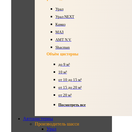
Урал
Урал NEXT
Камаз
МАЗ
AMT N.V.
Shacman
Объём цистерны
до 9 м³
10 м³
от 10 до 15 м³
от 15 до 20 м³
от 20 м³
Посмотреть все
Автоцистерны
Производитель шасси
Урал