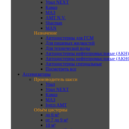
Урал NEXT
Камаз
МАЗ
AMT N.V.
Shacman
MAN
Назначение
Автоцистерны для ГСМ
Для пищевых жидкостей
Для технической воды
Автоцистерны нефтепромысловые (АКН)
Автоцистерны нефтепромысловые (АКН
Автоцистерны специальные
Посмотреть все
Ассенизаторы
Производитель шасси
Урал
Урал NEXT
Камаз
МАЗ
Iveco AMT
Объём цистерны
до 6 м³
от 7 до 9 м³
10 м³