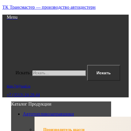
ТК Трансмастер — производство автоцистерн
Menu
Искать:
Искать
tktm-74@mail.ru
+7 (3513) 24-28-44
Каталог Продукции
Автотопливозаправщики
Производитель шасси