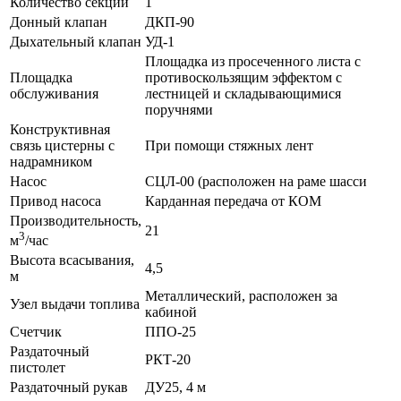
Количество секций
1
Донный клапан
ДКП-90
Дыхательный клапан
УД-1
Площадка из просеченного листа с
Площадка
противоскользящим эффектом с
обслуживания
лестницей и складывающимися
поручнями
Конструктивная
связь цистерны с
При помощи стяжных лент
надрамником
Насос
СЦЛ-00 (расположен на раме шасси
Привод насоса
Карданная передача от КОМ
Производительность,
21
3
м
/час
Высота всасывания,
4,5
м
Металлический, расположен за
Узел выдачи топлива
кабиной
Счетчик
ППО-25
Раздаточный
РКТ-20
пистолет
Раздаточный рукав
ДУ25, 4 м