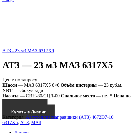
АТЗ - 23 м3 МАЗ 6317Х9
АТЗ — 23 м3 МАЗ 6317Х5
Цена:
по запросу
Шасси
— МАЗ 6317Х5 6×6
Объём цистерны
— 23 куб.м.
УВТ
— сбоку/сзади
Насосы
— СВН-80/СЦЛ-00
Спальное место
— нет
* Цена по
запросу
Получить КП
Купить в Лизинг
Категория:
Автотопливозаправщики (АТЗ)
4672D7-10
,
6317Х5
,
АТЗ
,
МАЗ
Детали