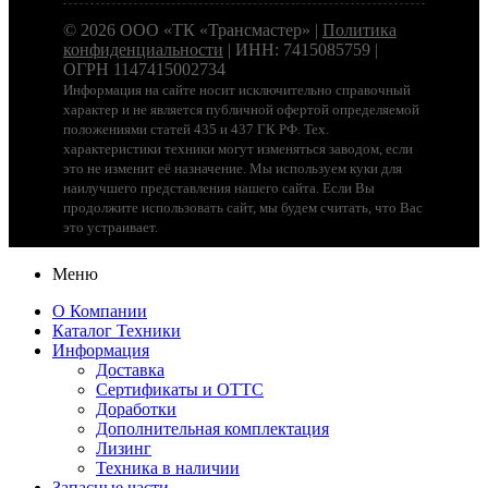
© 2026 ООО «ТК «Трансмастер» |
Политика
конфиденциальности
| ИНН: 7415085759 |
ОГРН 1147415002734
Информация на сайте носит исключительно справочный
характер и не является публичной офертой определяемой
положениями статей 435 и 437 ГК РФ. Тех.
характеристики техники могут изменяться заводом, если
это не изменит её назначение. Мы используем куки для
наилучшего представления нашего сайта. Если Вы
продолжите использовать сайт, мы будем считать, что Вас
это устраивает.
Меню
О Компании
Каталог Техники
Информация
Доставка
Сертификаты и ОТТС
Доработки
Дополнительная комплектация
Лизинг
Техника в наличии
Запасные части