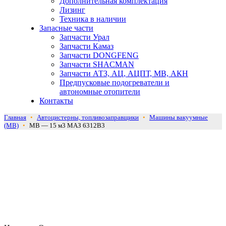
Дополнительная комплектация
Лизинг
Техника в наличии
Запасные части
Запчасти Урал
Запчасти Камаз
Запчасти DONGFENG
Запчасти SHACMAN
Запчасти АТЗ, АЦ, АЦПТ, МВ, АКН
Предпусковые подогреватели и
автономные отопители
Контакты
Главная
•
Автоцистерны, топливозаправщики
•
Машины вакуумные
(МВ)
•
МВ — 15 м3 МАЗ 6312В3