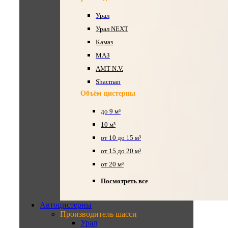
Урал
Урал NEXT
Камаз
МАЗ
AMT N.V.
Shacman
Объём цистерны
до 9 м³
10 м³
от 10 до 15 м³
от 15 до 20 м³
от 20 м³
Посмотреть все
Автоцистерны
Производитель шасси
Урал