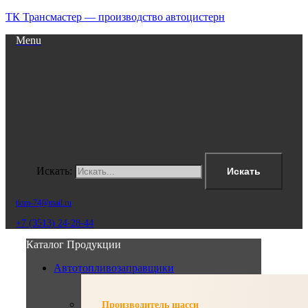
ТК Трансмастер — производство автоцистерн
Menu
Искать:
Искать
tktm-74@mail.ru
+7 (3513) 24-28-44
Каталог Продукции
Автотопливозаправщики
Производитель шасси