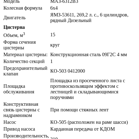
Модель
МАЗ-6312В3
Колесная формула
6х4
ЯМЗ-53611, 269,2 л. с., 6 цилиндров,
Двигатель
рядный Дизельный
Цистерна
3
15
Объем, м
Форма сечения
круг
цистерны
Материал цистерны:
Конструкционная сталь 09Г2С 4 мм
Количество секций
1
Предохранительный
КО-503 0412000
клапан
Площадка из просеченного листа с
Площадка
противоскользящим эффектом с
обслуживания
лестницей и складывающимися
поручнями
Конструктивная
связь цистерны с
При помощи стяжных лент
надрамником
Насос
КО-505 (расположен на раме шасси)
Привод насоса
Карданная передача от КДОМ
Производительность,