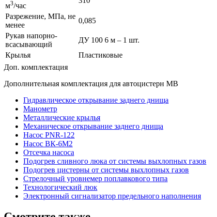
310
3
м
/час
Разрежение, МПа, не
0,085
менее
Рукав напорно-
ДУ 100 6 м – 1 шт.
всасывающий
Крылья
Пластиковые
Доп. комплектация
Дополнительная комплектация для автоцистерн МВ
Гидравлическое открывание заднего днища
Манометр
Металлические крылья
Механическое открывание заднего днища
Насос PNR-122
Насос ВК-6М2
Отсечка насоса
Подогрев сливного люка от системы выхлопных газов
Подогрев цистерны от системы выхлопных газов
Стрелочный уровнемер поплавкового типа
Технологический люк
Электронный сигнализатор предельного наполнения
Смотрите также