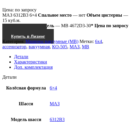
Цена:
по запросу
МАЗ 6312В3 6×4
Спальное место
— нет
Объем цистерны
—
15 куб.м.
Насос
— КО-505
Модель
— МВ 4672D3-30
* Цена по запросу
Получить КП
Купить в Лизинг
Категория:
Машины вакуумные (МВ)
Метки:
6x4
,
ассенизатор
,
вакуумная
,
КО-505
,
МАЗ
,
МВ
Детали
Характеристики
Доп. комплектация
Детали
Колёсная формула
6×4
Шасси
МАЗ
Модель шасси
6312В3