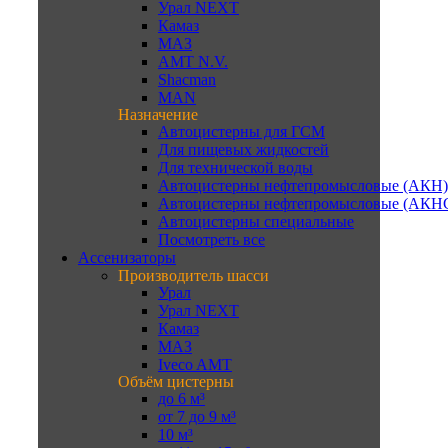
Урал NEXT
Камаз
МАЗ
AMT N.V.
Shacman
MAN
Назначение
Автоцистерны для ГСМ
Для пищевых жидкостей
Для технической воды
Автоцистерны нефтепромысловые (АКН)
Автоцистерны нефтепромысловые (АКН
Автоцистерны специальные
Посмотреть все
Ассенизаторы
Производитель шасси
Урал
Урал NEXT
Камаз
МАЗ
Iveco AMT
Объём цистерны
до 6 м³
от 7 до 9 м³
10 м³