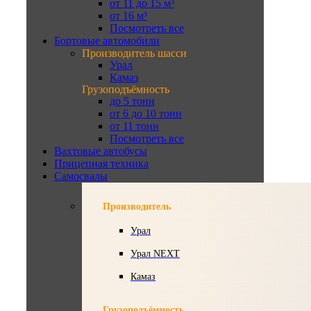
от 11 до 15 м³
от 16 м³
Посмотреть все
Бортовые автомобили
Производитель шасси
Урал
Камаз
Грузоподъёмность
до 5 тонн
от 6 до 10 тонн
от 11 тонн
Посмотреть все
Вахтовые автобусы
Прицепная техника
Самосвалы
Производитель
Урал
Урал NEXT
Камаз
Грузоподъёмность