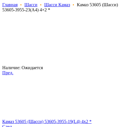
Главная
•
Шасси
•
Шасси Камаз
•
Камаз 53605 (Шасси)
53605-3955-23(А4) 4×2 *
Наличие:
Ожидается
Пред.
Камаз 53605 (Шасси) 53605-3955-19(L4) 4x2 *
След.