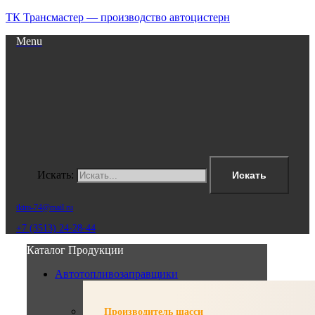
ТК Трансмастер — производство автоцистерн
Menu
Искать:
Искать
tktm-74@mail.ru
+7 (3513) 24-28-44
Каталог Продукции
Автотопливозаправщики
Производитель шасси