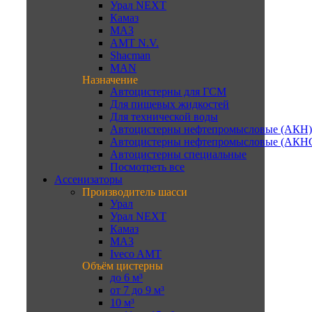
Урал NEXT
Камаз
МАЗ
AMT N.V.
Shacman
MAN
Назначение
Автоцистерны для ГСМ
Для пищевых жидкостей
Для технической воды
Автоцистерны нефтепромысловые (АКН)
Автоцистерны нефтепромысловые (АКН
Автоцистерны специальные
Посмотреть все
Ассенизаторы
Производитель шасси
Урал
Урал NEXT
Камаз
МАЗ
Iveco AMT
Объём цистерны
до 6 м³
от 7 до 9 м³
10 м³