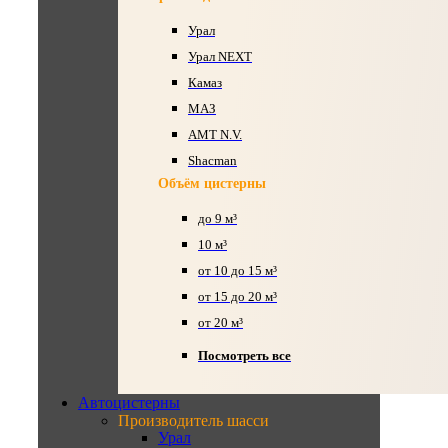
Урал
Урал NEXT
Камаз
МАЗ
AMT N.V.
Shacman
Объём цистерны
до 9 м³
10 м³
от 10 до 15 м³
от 15 до 20 м³
от 20 м³
Посмотреть все
Автоцистерны
Производитель шасси
Урал