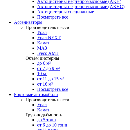
Автоцистерны нефтепромысловые (АКН)
Автоцистерны нефтепромысловые (АКНС)
Автоцистерны специальные
Посмотреть все
Ассенизаторы
Производитель шасси
Урал
Урал NEXT
Камаз
МАЗ
Iveco AMT
Объём цистерны
до 6 м³
от 7 до 9 м³
10 м³
от 11 до 15 м³
от 16 м³
Посмотреть все
Бортовые автомобили
Производитель шасси
Урал
Камаз
Грузоподъёмность
до 5 тонн
от 6 до 10 тонн