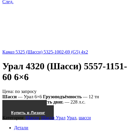
След.
Камаз 5325 (Шасси) 5325-1002-69 (G5) 4x2
Урал 4320 (Шасси) 5557-1151-
60 6×6
Цена:
по запросу
Шасси
— Урал 6×6
Грузоподъёмность
— 12 тн
5557-1151-60
Мощность двиг.
— 228 л.с.
Получить КП
Купить в Лизинг
Категория:
Шасси
,
Шасси Урал
Урал
,
шасси
Детали