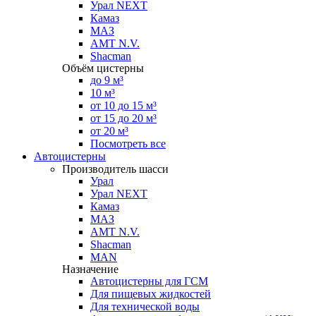
Урал NEXT
Камаз
МАЗ
AMT N.V.
Shacman
Объём цистерны
до 9 м³
10 м³
от 10 до 15 м³
от 15 до 20 м³
от 20 м³
Посмотреть все
Автоцистерны
Производитель шасси
Урал
Урал NEXT
Камаз
МАЗ
AMT N.V.
Shacman
MAN
Назначение
Автоцистерны для ГСМ
Для пищевых жидкостей
Для технической воды