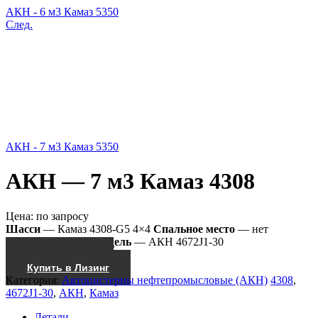
АКН - 6 м3 Камаз 5350
След.
АКН - 7 м3 Камаз 5350
АКН — 7 м3 Камаз 4308
Цена:
по запросу
Шасси
— Камаз 4308-G5 4×4
Спальное место
— нет
Насос
— КО-505
Модель
— АКН 4672J1-30
Получить КП
Купить в Лизинг
Категория:
Автоцистерны нефтепромысловые (АКН)
4308
,
4672J1-30
,
АКН
,
Камаз
Детали