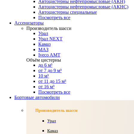
Автоцистерны нефтепромысловые (АКН)
Автоцистерны нефтепромысловые (АКНС)
Автоцистерны специальные
Посмотреть все
Ассенизаторы
Производитель шасси
Урал
Урал NEXT
Камаз
МАЗ
Iveco AMT
Объём цистерны
до 6 м³
от 7 до 9 м³
10 м³
от 11 до 15 м³
от 16 м³
Посмотреть все
Бортовые автомобили
Производитель шасси
Урал
Камаз