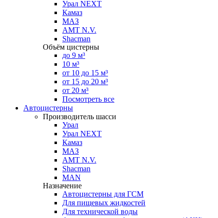
Урал NEXT
Камаз
МАЗ
AMT N.V.
Shacman
Объём цистерны
до 9 м³
10 м³
от 10 до 15 м³
от 15 до 20 м³
от 20 м³
Посмотреть все
Автоцистерны
Производитель шасси
Урал
Урал NEXT
Камаз
МАЗ
AMT N.V.
Shacman
MAN
Назначение
Автоцистерны для ГСМ
Для пищевых жидкостей
Для технической воды