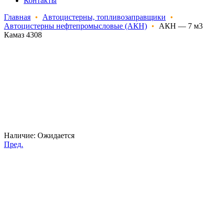
Контакты
Главная
•
Автоцистерны, топливозаправщики
•
Автоцистерны нефтепромысловые (АКН)
•
АКН — 7 м3
Камаз 4308
Наличие:
Ожидается
Пред.