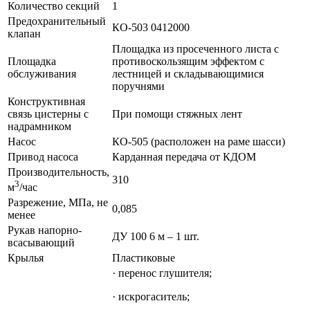
Количество секций
1
Предохранительный
КО-503 0412000
клапан
Площадка из просеченного листа с
Площадка
противоскользящим эффектом с
обслуживания
лестницей и складывающимися
поручнями
Конструктивная
связь цистерны с
При помощи стяжных лент
надрамником
Насос
КО-505 (расположен на раме шасси)
Привод насоса
Карданная передача от КДОМ
Производительность,
310
3
м
/час
Разрежение, МПа, не
0,085
менее
Рукав напорно-
ДУ 100 6 м – 1 шт.
всасывающий
Крылья
Пластиковые
· перенос глушителя;
· искрогаситель;