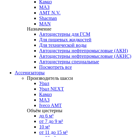
Камаз
МАЗ
AMT N.V.
Shacman
MAN
Назначение
Автоцистерны для ГСМ
Для пищевых жидкостей
Для технической воды
Автоцистерны нефтепромысловые (АКН)
Автоцистерны нефтепромысловые (АКНС)
Автоцистерны специальные
Посмотреть все
Ассенизаторы
Производитель шасси
Урал
Урал NEXT
Камаз
МАЗ
Iveco AMT
Объём цистерны
до 6 м³
от 7 до 9 м³
10 м³
от 11 до 15 м³