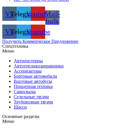
Vk
Telegram
Youtube
Mail-
bulk
Vk
Telegram
Youtube
Получить Коммерческое Предложение
Спецтехника
Меню
Автоцистерны
Автотопливозаправщики
Ассенизаторы
Бортовые автомобили
Вахтовые автобусы
Прицепная техника
Самосвалы
Седельные тягачи
Трубовозные тягачи
Шасси
Основные разделы
Меню