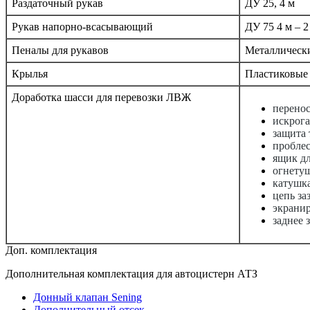
Раздаточный рукав
ДУ 25, 4 м
Рукав напорно-всасывающий
ДУ 75 4 м – 2
Пеналы для рукавов
Металлически
Крылья
Пластиковые
Доработка шасси для перевозки ЛВЖ
перенос
искрога
защита 
проблес
ящик дл
огнетуш
катушка
цепь за
экранир
заднее 
Доп. комплектация
Дополнительная комплектация для автоцистерн АТЗ
Донный клапан Sening
Дополнительный отсек