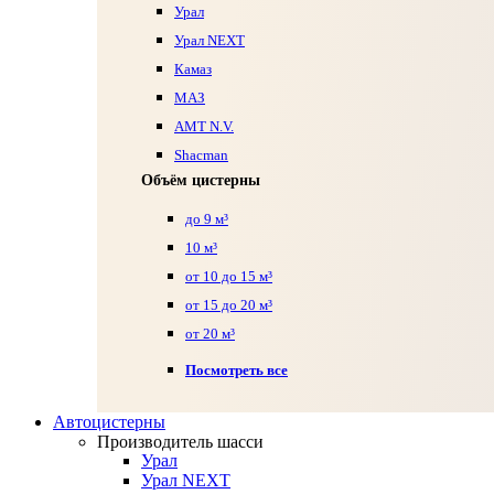
Урал
Урал NEXT
Камаз
МАЗ
AMT N.V.
Shacman
Объём цистерны
до 9 м³
10 м³
от 10 до 15 м³
от 15 до 20 м³
от 20 м³
Посмотреть все
Автоцистерны
Производитель шасси
Урал
Урал NEXT