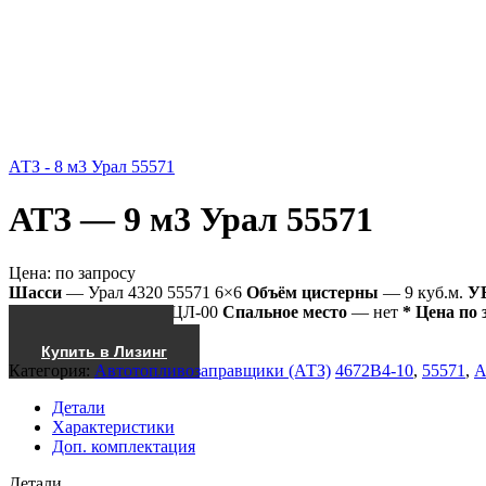
АТЗ - 8 м3 Урал 55571
АТЗ — 9 м3 Урал 55571
Цена:
по запросу
Шасси
— Урал 4320 55571 6×6
Объём цистерны
— 9 куб.м.
У
Насосы
— СВН-80/СЦЛ-00
Спальное место
— нет
* Цена по 
Получить КП
Купить в Лизинг
Категория:
Автотопливозаправщики (АТЗ)
4672В4-10
,
55571
,
А
Детали
Характеристики
Доп. комплектация
Детали