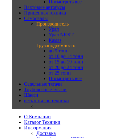
Посмотреть все
Вахтовые автобусы
Прицепная техника
Самосвалы
Производитель
Урал
Урал NEXT
Камаз
Грузоподъёмность
до 9 тонн
от 10 до 14 тонн
от 15 до 19 тонн
от 20 до 24 тонн
от 25 тонн
Посмотреть все
Седельные тягачи
Трубовозные тягачи
Шасси
весь каталог техники
О Компании
Каталог Техники
Информация
Доставка