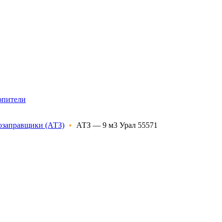
опители
озаправщики (АТЗ)
•
АТЗ — 9 м3 Урал 55571