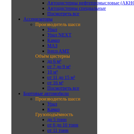
Автоцистерны нефтепромысловые (АКН
Автоцистерны специальные
Посмотреть все
Ассенизаторы
Производитель шасси
Урал
Урал NEXT
Камаз
МАЗ
Iveco AMT
Объём цистерны
до 6 м³
от 7 до 9 м³
10 м³
от 11 до 15 м³
от 16 м³
Посмотреть все
Бортовые автомобили
Производитель шасси
Урал
Камаз
Грузоподъёмность
до 5 тонн
от 6 до 10 тонн
от 11 тонн