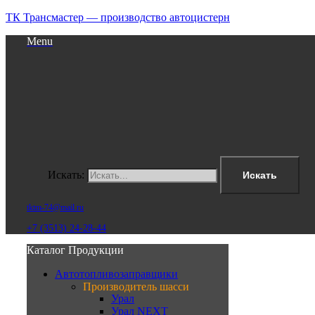
ТК Трансмастер — производство автоцистерн
Menu
Искать:
Искать
tktm-74@mail.ru
+7 (3513) 24-28-44
Каталог Продукции
Автотопливозаправщики
Производитель шасси
Урал
Урал NEXT