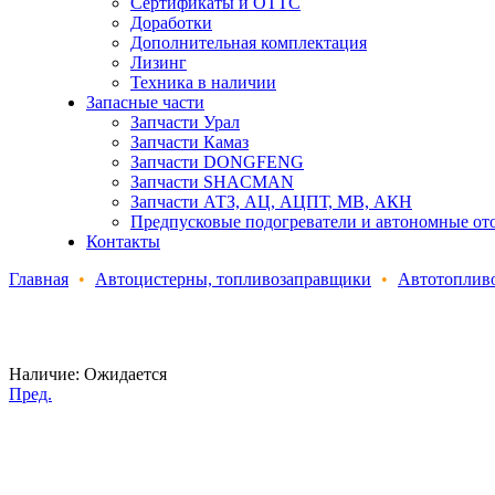
Сертификаты и ОТТС
Доработки
Дополнительная комплектация
Лизинг
Техника в наличии
Запасные части
Запчасти Урал
Запчасти Камаз
Запчасти DONGFENG
Запчасти SHACMAN
Запчасти АТЗ, АЦ, АЦПТ, МВ, АКН
Предпусковые подогреватели и автономные от
Контакты
Главная
•
Автоцистерны, топливозаправщики
•
Автотоплив
Наличие:
Ожидается
Пред.