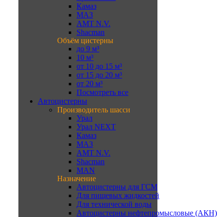
Камаз
МАЗ
AMT N.V.
Shacman
Объём цистерны
до 9 м³
10 м³
от 10 до 15 м³
от 15 до 20 м³
от 20 м³
Посмотреть все
Автоцистерны
Производитель шасси
Урал
Урал NEXT
Камаз
МАЗ
AMT N.V.
Shacman
MAN
Назначение
Автоцистерны для ГСМ
Для пищевых жидкостей
Для технической воды
Автоцистерны нефтепромысловые (АКН)