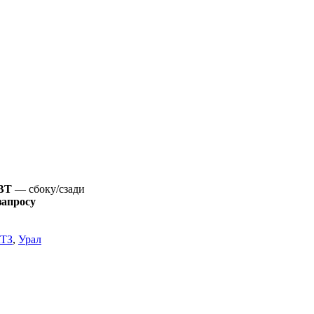
ВТ
— сбоку/сзади
запросу
ТЗ
,
Урал