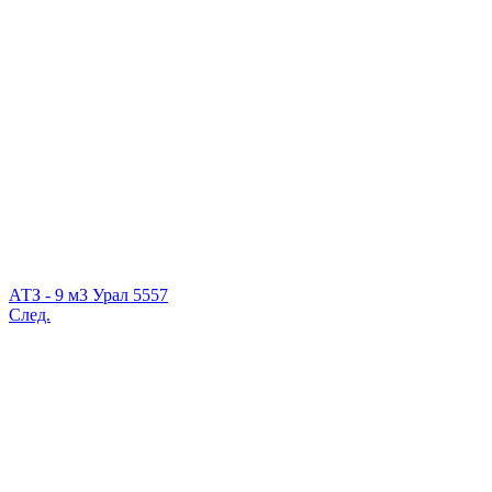
АТЗ - 9 м3 Урал 5557
След.