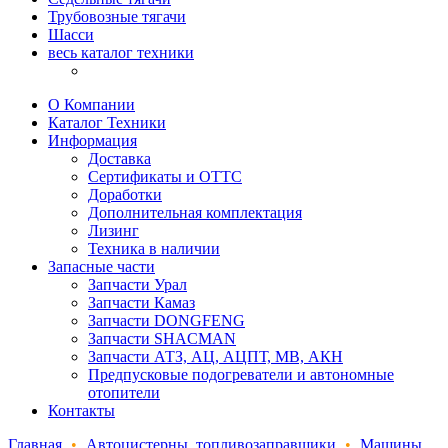
Трубовозные тягачи
Шасси
весь каталог техники
О Компании
Каталог Техники
Информация
Доставка
Сертификаты и ОТТС
Доработки
Дополнительная комплектация
Лизинг
Техника в наличии
Запасные части
Запчасти Урал
Запчасти Камаз
Запчасти DONGFENG
Запчасти SHACMAN
Запчасти АТЗ, АЦ, АЦПТ, МВ, АКН
Предпусковые подогреватели и автономные
отопители
Контакты
Главная
•
Автоцистерны, топливозаправщики
•
Машины