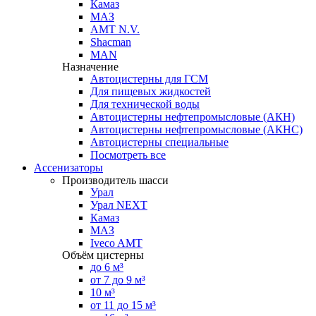
Камаз
МАЗ
AMT N.V.
Shacman
MAN
Назначение
Автоцистерны для ГСМ
Для пищевых жидкостей
Для технической воды
Автоцистерны нефтепромысловые (АКН)
Автоцистерны нефтепромысловые (АКНС)
Автоцистерны специальные
Посмотреть все
Ассенизаторы
Производитель шасси
Урал
Урал NEXT
Камаз
МАЗ
Iveco AMT
Объём цистерны
до 6 м³
от 7 до 9 м³
10 м³
от 11 до 15 м³