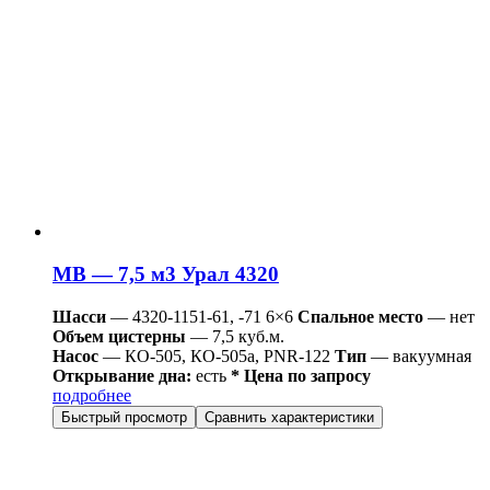
МВ — 7,5 м3 Урал 4320
Шасси
— 4320-1151-61, -71 6×6
Спальное место
— нет
Объем цистерны
— 7,5 куб.м.
Насос
— КО-505, КО-505а, PNR-122
Тип
— вакуумная
Открывание дна:
есть
* Цена по запросу
подробнее
Быстрый просмотр
Сравнить характеристики