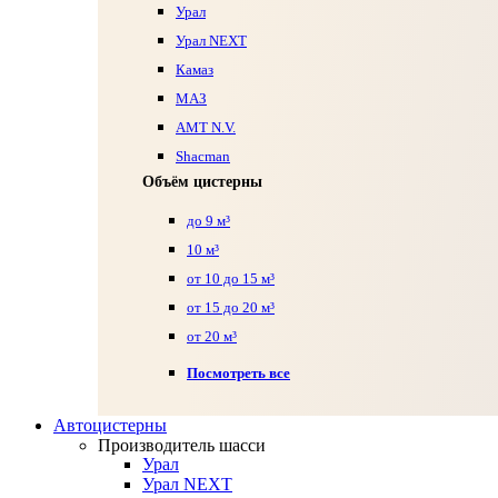
Урал
Урал NEXT
Камаз
МАЗ
AMT N.V.
Shacman
Объём цистерны
до 9 м³
10 м³
от 10 до 15 м³
от 15 до 20 м³
от 20 м³
Посмотреть все
Автоцистерны
Производитель шасси
Урал
Урал NEXT