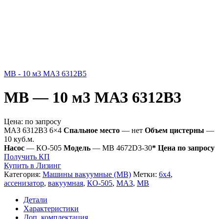
МВ - 10 м3 МАЗ 6312В5
МВ — 10 м3 МАЗ 6312В3
Цена:
по запросу
МАЗ 6312В3 6×4
Спальное место
— нет
Объем цистерны
—
10 куб.м.
Насос
— КО-505
Модель
— МВ 4672D3-30
* Цена по запросу
Получить КП
Купить в Лизинг
Категория:
Машины вакуумные (МВ)
Метки:
6x4
,
ассенизатор
,
вакуумная
,
КО-505
,
МАЗ
,
МВ
Детали
Характеристики
Доп. комплектация