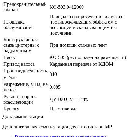
Предохранительный
КО-503 0412000
клапан
Площадка из просеченного листа с
Площадка
противоскользящим эффектом с
обслуживания
лестницей и складывающимися
поручнями
Конструктивная
связь цистерны с
При помощи стяжных лент
надрамником
Насос
КО-505 (расположен на раме шасси)
Привод насоса
Карданная передача от КДОМ
Производительность,
310
3
м
/час
Разрежение, МПа, не
0,085
менее
Рукав напорно-
ДУ 100 6 м – 1 шт.
всасывающий
Крылья
Пластиковые
Доп. комплектация
Дополнительная комплектация для автоцистерн МВ