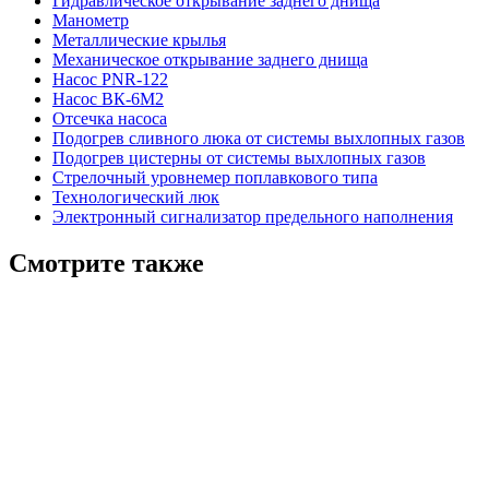
Гидравлическое открывание заднего днища
Манометр
Металлические крылья
Механическое открывание заднего днища
Насос PNR-122
Насос ВК-6М2
Отсечка насоса
Подогрев сливного люка от системы выхлопных газов
Подогрев цистерны от системы выхлопных газов
Стрелочный уровнемер поплавкового типа
Технологический люк
Электронный сигнализатор предельного наполнения
Смотрите также