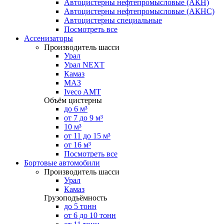
Автоцистерны нефтепромысловые (АКН)
Автоцистерны нефтепромысловые (АКНС)
Автоцистерны специальные
Посмотреть все
Ассенизаторы
Производитель шасси
Урал
Урал NEXT
Камаз
МАЗ
Iveco AMT
Объём цистерны
до 6 м³
от 7 до 9 м³
10 м³
от 11 до 15 м³
от 16 м³
Посмотреть все
Бортовые автомобили
Производитель шасси
Урал
Камаз
Грузоподъёмность
до 5 тонн
от 6 до 10 тонн