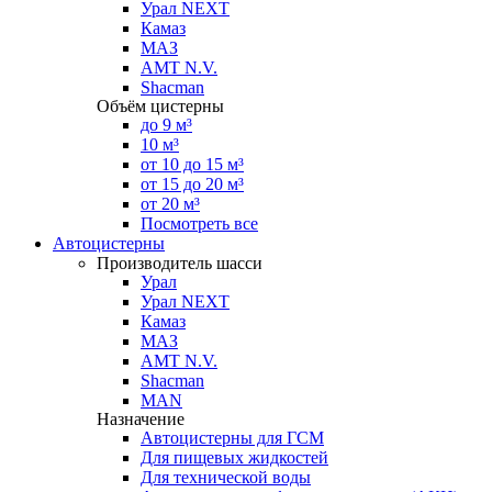
Урал NEXT
Камаз
МАЗ
AMT N.V.
Shacman
Объём цистерны
до 9 м³
10 м³
от 10 до 15 м³
от 15 до 20 м³
от 20 м³
Посмотреть все
Автоцистерны
Производитель шасси
Урал
Урал NEXT
Камаз
МАЗ
AMT N.V.
Shacman
MAN
Назначение
Автоцистерны для ГСМ
Для пищевых жидкостей
Для технической воды