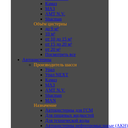
Камаз
МАЗ
AMT N.V.
Shacman
Объём цистерны
до 9 м³
10 м³
от 10 до 15 м³
от 15 до 20 м³
от 20 м³
Посмотреть все
Автоцистерны
Производитель шасси
Урал
Урал NEXT
Камаз
МАЗ
AMT N.V.
Shacman
MAN
Назначение
Автоцистерны для ГСМ
Для пищевых жидкостей
Для технической воды
Автоцистерны нефтепромысловые (АКН)