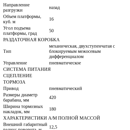
Направление
назад
разгрузки
Объем платформы,
16
куб. м
Угол подъема
50
платформы, град
РАЗДАТОЧНАЯ КОРОБКА
механическая, двухступенчатая с
Тип
блокируемым межосевым
дифференциалом
Управление
пневматическое
СИСТЕМА ПИТАНИЯ
СЦЕПЛЕНИЕ
ТОРМОЗА
Привод
пневматический
Размеры диаметр
420
барабана, мм
Ширина тормозных
180
накладок, мм
ХАРАКТЕРИСТИКИ А/М ПОЛНОЙ МАССОЙ
Внешний габаритный
12,5
радиус поворота, м