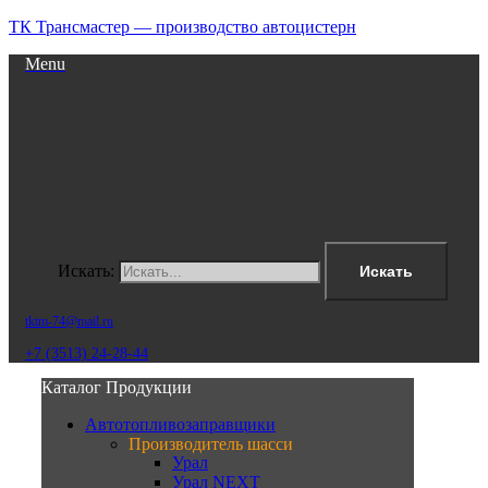
ТК Трансмастер — производство автоцистерн
Menu
Искать:
Искать
tktm-74@mail.ru
+7 (3513) 24-28-44
Каталог Продукции
Автотопливозаправщики
Производитель шасси
Урал
Урал NEXT