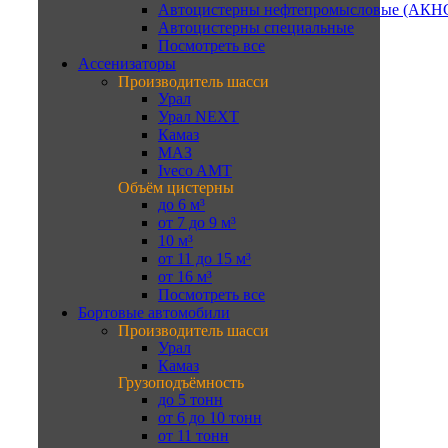
Автоцистерны нефтепромысловые (АКН
Автоцистерны специальные
Посмотреть все
Ассенизаторы
Производитель шасси
Урал
Урал NEXT
Камаз
МАЗ
Iveco AMT
Объём цистерны
до 6 м³
от 7 до 9 м³
10 м³
от 11 до 15 м³
от 16 м³
Посмотреть все
Бортовые автомобили
Производитель шасси
Урал
Камаз
Грузоподъёмность
до 5 тонн
от 6 до 10 тонн
от 11 тонн