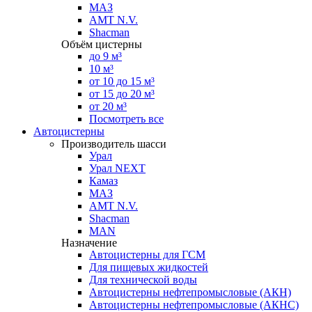
МАЗ
AMT N.V.
Shacman
Объём цистерны
до 9 м³
10 м³
от 10 до 15 м³
от 15 до 20 м³
от 20 м³
Посмотреть все
Автоцистерны
Производитель шасси
Урал
Урал NEXT
Камаз
МАЗ
AMT N.V.
Shacman
MAN
Назначение
Автоцистерны для ГСМ
Для пищевых жидкостей
Для технической воды
Автоцистерны нефтепромысловые (АКН)
Автоцистерны нефтепромысловые (АКНС)