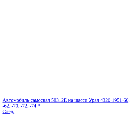
Автомобиль-самосвал 58312E на шасси Урал 4320-1951-60,
-62, -70, -72, -74 *
След.