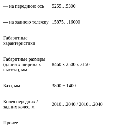
— на переднюю ось
5255…5300
— на заднюю тележку
15875…16000
Габаритные
характеристики
Габаритные размеры
(длина х ширина х
8460 х 2500 х 3150
высота), мм
База, мм
3800 + 1400
Колея передних /
2010…2040 / 2010…2040
задних колес, м
Прочее