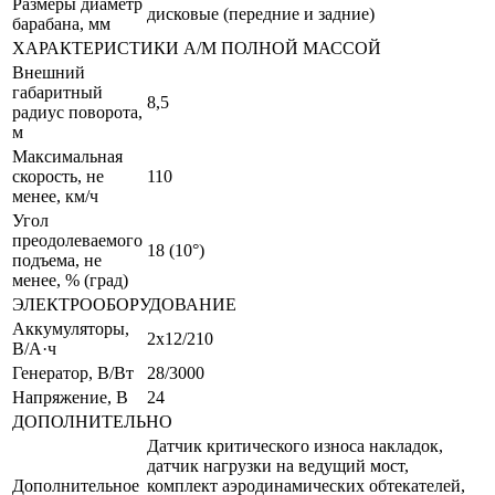
Размеры диаметр
дисковые (передние и задние)
барабана, мм
ХАРАКТЕРИСТИКИ А/М ПОЛНОЙ МАССОЙ
Внешний
габаритный
8,5
радиус поворота,
м
Максимальная
скорость, не
110
менее, км/ч
Угол
преодолеваемого
18 (10°)
подъема, не
менее, % (град)
ЭЛЕКТРООБОРУДОВАНИЕ
Аккумуляторы,
2х12/210
В/А·ч
Генератор, В/Вт
28/3000
Напряжение, B
24
ДОПОЛНИТЕЛЬНО
Датчик критического износа накладок,
датчик нагрузки на ведущий мост,
Дополнительное
комплект аэродинамических обтекателей,