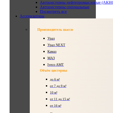
Автоцистерны нефтепромысловые (АКН
Автоцистерны специальные
Посмотреть все
Ассенизаторы
Производитель шасси
Урал
Урал NEXT
Камаз
МАЗ
Iveco AMT
Объём цистерны
до 6 м³
от 7 до 9 м³
10 м³
от 11 до 15 м³
от 16 м³