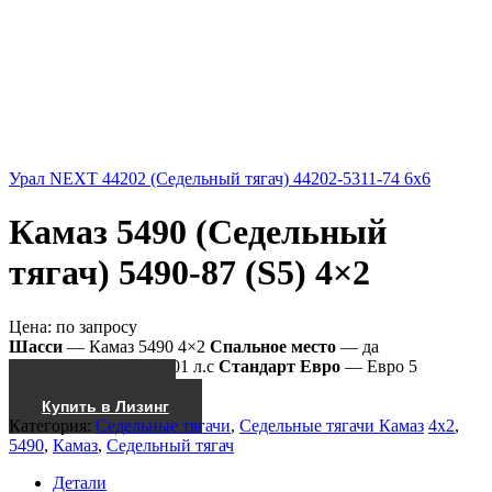
Урал NEXT 44202 (Седельный тягач) 44202-5311-74 6x6
Камаз 5490 (Седельный
тягач) 5490-87 (S5) 4×2
Цена:
по запросу
Шасси
— Камаз 5490 4×2
Спальное место
— да
Мощность двиг.
— 401 л.с
Стандарт Евро
— Евро 5
Получить КП
Купить в Лизинг
Категория:
Седельные тягачи
,
Седельные тягачи Камаз
4x2
,
5490
,
Камаз
,
Седельный тягач
Детали