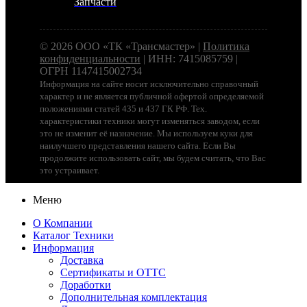
Запчасти
© 2026 ООО «ТК «Трансмастер» |
Политика
конфиденциальности
| ИНН: 7415085759 |
ОГРН 1147415002734
Информация на сайте носит исключительно справочный
характер и не является публичной офертой определяемой
положениями статей 435 и 437 ГК РФ. Тех.
характеристики техники могут изменяться заводом, если
это не изменит её назначение. Мы используем куки для
наилучшего представления нашего сайта. Если Вы
продолжите использовать сайт, мы будем считать, что Вас
это устраивает.
Меню
О Компании
Каталог Техники
Информация
Доставка
Сертификаты и ОТТС
Доработки
Дополнительная комплектация