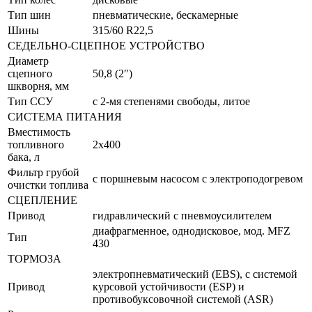
Тип шин
пневматические, бескамерные
Шины
315/60 R22,5
СЕДЕЛЬНО-СЦЕПНОЕ УСТРОЙСТВО
Диаметр
сцепного
50,8 (2″)
шкворня, мм
Тип ССУ
с 2-мя степенями свободы, литое
СИСТЕМА ПИТАНИЯ
Вместимость
топливного
2х400
бака, л
Фильтр грубой
с поршневым насосом с электроподогревом
очистки топлива
СЦЕПЛЕНИЕ
Привод
гидравлический с пневмоусилителем
диафрагменное, однодисковое, мод. MFZ
Тип
430
ТОРМОЗА
электропневматический (EBS), с системой
Привод
курсовой устойчивости (ESP) и
противобуксовочной системой (ASR)