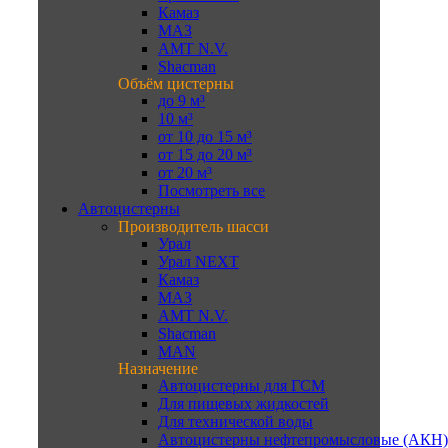
Камаз
МАЗ
AMT N.V.
Shacman
Объём цистерны
до 9 м³
10 м³
от 10 до 15 м³
от 15 до 20 м³
от 20 м³
Посмотреть все
Автоцистерны
Производитель шасси
Урал
Урал NEXT
Камаз
МАЗ
AMT N.V.
Shacman
MAN
Назначение
Автоцистерны для ГСМ
Для пищевых жидкостей
Для технической воды
Автоцистерны нефтепромысловые (АКН)