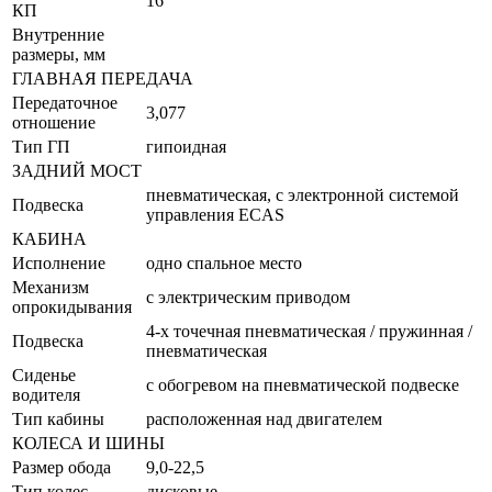
16
КП
Внутренние
размеры, мм
ГЛАВНАЯ ПЕРЕДАЧА
Передаточное
3,077
отношение
Тип ГП
гипоидная
ЗАДНИЙ МОСТ
пневматическая, с электронной системой
Подвеска
управления ECAS
КАБИНА
Исполнение
одно спальное место
Механизм
с электрическим приводом
опрокидывания
4-х точечная пневматическая / пружинная /
Подвеска
пневматическая
Сиденье
с обогревом на пневматической подвеске
водителя
Тип кабины
расположенная над двигателем
КОЛЕСА И ШИНЫ
Размер обода
9,0-22,5
Тип колес
дисковые