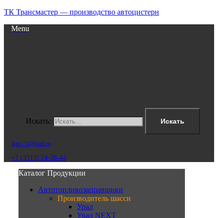
ТК Трансмастер — производство автоцистерн
Menu
Искать:
Искать
tktm-74@mail.ru
+7 (3513) 24-28-44
Каталог Продукции
Автотопливозаправщики
Производитель шасси
Урал
Урал NEXT