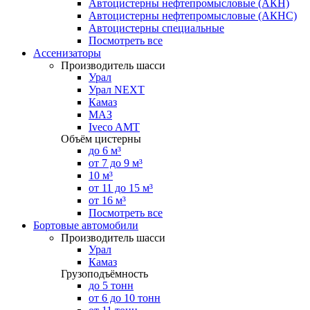
Автоцистерны нефтепромысловые (АКН)
Автоцистерны нефтепромысловые (АКНС)
Автоцистерны специальные
Посмотреть все
Ассенизаторы
Производитель шасси
Урал
Урал NEXT
Камаз
МАЗ
Iveco AMT
Объём цистерны
до 6 м³
от 7 до 9 м³
10 м³
от 11 до 15 м³
от 16 м³
Посмотреть все
Бортовые автомобили
Производитель шасси
Урал
Камаз
Грузоподъёмность
до 5 тонн
от 6 до 10 тонн