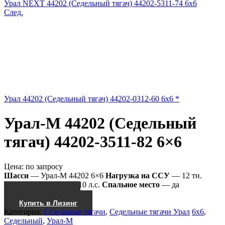
Урал NEXT 44202 (Седельный тягач) 44202-5311-74 6x6
След.
Урал 44202 (Седельный тягач) 44202-0312-60 6x6 *
Урал-М 44202 (Седельный
тягач) 44202-3511-82 6×6
Цена:
по запросу
Шасси
— Урал-М 44202 6×6
Нагрузка на ССУ
— 12 тн.
Мощность двиг.
— 310 л.с.
Спальное место
— да
Получить КП
Купить в Лизинг
Категория:
Седельные тягачи
,
Седельные тягачи Урал
6x6
,
Седельный
,
Урал-М