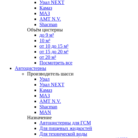
Урал NEXT
Камаз
МАЗ
AMT N.V.
Shacman
Объём цистерны
до 9 м³
10 м³
от 10 до 15 м³
от 15 до 20 м³
от 20 м³
Посмотреть все
Автоцистерны
Производитель шасси
Урал
Урал NEXT
Камаз
МАЗ
AMT N.V.
Shacman
MAN
Назначение
Автоцистерны для ГСМ
Для пищевых жидкостей
Для технической воды