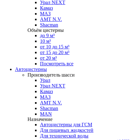
Урал NEXT
Камаз
МАЗ
AMT N.V.
Shacman
Объём цистерны
до 9 м³
10 м³
от 10 до 15 м³
от 15 до 20 м³
от 20 м³
Посмотреть все
Автоцистерны
Производитель шасси
Урал
Урал NEXT
Камаз
МАЗ
AMT N.V.
Shacman
MAN
Назначение
Автоцистерны для ГСМ
Для пищевых жидкостей
Для технической воды