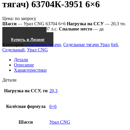
тягач) 63704К-3951 6×6
Цена:
по запросу
Шасси
— Урал CNG 63704 6×6
Нагрузка на ССУ
— 20,3 тн.
Мощность двиг.
— 407 л.с.
Спальное место
— да
Получить КП
Купить в Лизинг
Категория:
Седельные тягачи
,
Седельные тягачи Урал
6x6
,
Седельный
,
Урал CNG
Детали
Описание
Характеристики
Детали
Нагрузка на ССУ, тн
20,3
Колёсная формула
6×6
Шасси
Урал CNG