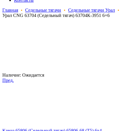
Контакты
Главная
•
Седельные тягачи
•
Седельные тягачи Урал
•
Урал CNG 63704 (Седельный тягач) 63704К-3951 6×6
Наличие:
Ожидается
Пред.
Камаз 65806 (Седельный тягач) 65806-68 (T5) 6x4