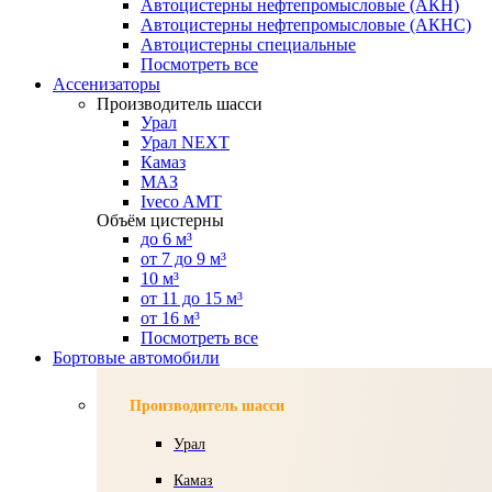
Автоцистерны нефтепромысловые (АКН)
Автоцистерны нефтепромысловые (АКНС)
Автоцистерны специальные
Посмотреть все
Ассенизаторы
Производитель шасси
Урал
Урал NEXT
Камаз
МАЗ
Iveco AMT
Объём цистерны
до 6 м³
от 7 до 9 м³
10 м³
от 11 до 15 м³
от 16 м³
Посмотреть все
Бортовые автомобили
Производитель шасси
Урал
Камаз