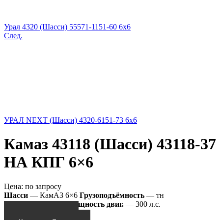
Урал 4320 (Шасси) 55571-1151-60 6x6
След.
УРАЛ NEXT (Шасси) 4320-6151-73 6x6
Камаз 43118 (Шасси) 43118-37
НА КПГ 6×6
Цена:
по запросу
Шасси
— КамАЗ 6×6
Грузоподъёмность
— тн
43118-37 НА КПГ
Мощность двиг.
— 300 л.с.
Получить КП