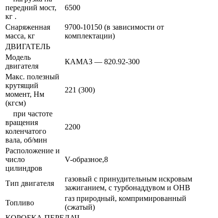
передний мост,
6500
кг .
Снаряженная
9700-10150 (в зависимости от
масса, кг
комплектации)
ДВИГАТЕЛЬ
Модель
КАМАЗ — 820.92-300
двигателя
Макс. полезный
крутящий
221 (300)
момент, Нм
(кгсм)
при частоте
вращения
2200
коленчатого
вала, об/мин
Расположение и
число
V-образное,8
цилиндров
газовый с принудительным искровым
Тип двигателя
зажиганием, с турбонаддувом и ОНВ
газ природный, компримированный
Топливо
(сжатый)
КОРОБКА ПЕРЕДАЧ