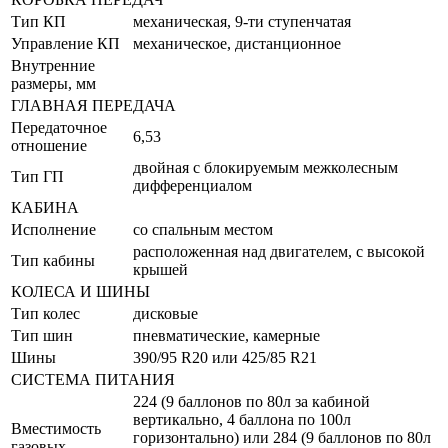
Тип КП
механическая, 9-ти ступенчатая
Управление КП
механическое, дистанционное
Внутренние
размеры, мм
ГЛАВНАЯ ПЕРЕДАЧА
Передаточное
6,53
отношение
двойная с блокируемым межколесным
Тип ГП
дифференциалом
КАБИНА
Исполнение
со спальным местом
расположенная над двигателем, с высокой
Тип кабины
крышей
КОЛЕСА И ШИНЫ
Тип колес
дисковые
Тип шин
пневматические, камерные
Шины
390/95 R20 или 425/85 R21
СИСТЕМА ПИТАНИЯ
224 (9 баллонов по 80л за кабиной
вертикально, 4 баллона по 100л
Вместимость
горизонтально) или 284 (9 баллонов по 80л
газовых