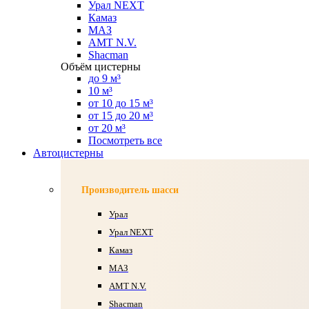
Урал NEXT
Камаз
МАЗ
AMT N.V.
Shacman
Объём цистерны
до 9 м³
10 м³
от 10 до 15 м³
от 15 до 20 м³
от 20 м³
Посмотреть все
Автоцистерны
Производитель шасси
Урал
Урал NEXT
Камаз
МАЗ
AMT N.V.
Shacman