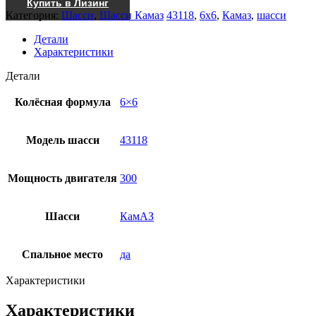
Купить в Лизинг
Категория:
Шасси
,
Шасси Камаз
43118
,
6x6
,
Камаз
,
шасси
Детали
Характеристики
Детали
Колёсная формула
6×6
Модель шасси
43118
Мощность двигателя
300
Шасси
КамАЗ
Спальное место
да
Характеристики
Характеристики