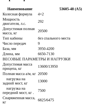
Наименование
53605-48 (A5)
Колесная формула
4×2
Мощность
292
двигателя, л.с.
Допустимая полная
20500
масса, кг
Тип кабины
без спального места
Число передач
9
База, мм
3950-4200
Длина, мм
6650-7130
ВЕСОВЫЕ ПАРАМЕТРЫ И НАГРУЗКИ
Допустимая масса
13600/13950
прицепа, кг
Полная масса а/м, кг
20500
нагрузка на
13000
задний мост, кг
нагрузка на
7500
передний мост, кг .
Снаряженная масса,
6825/6475
кг