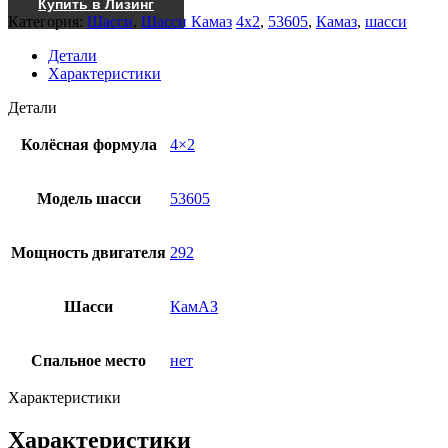
Купить в Лизинг
Категория:
Шасси
,
Шасси Камаз
4x2
,
53605
,
Камаз
,
шасси
Детали
Характеристики
Детали
Колёсная формула
4×2
Модель шасси
53605
Мощность двигателя
292
Шасси
КамАЗ
Спальное место
нет
Характеристики
Характеристики