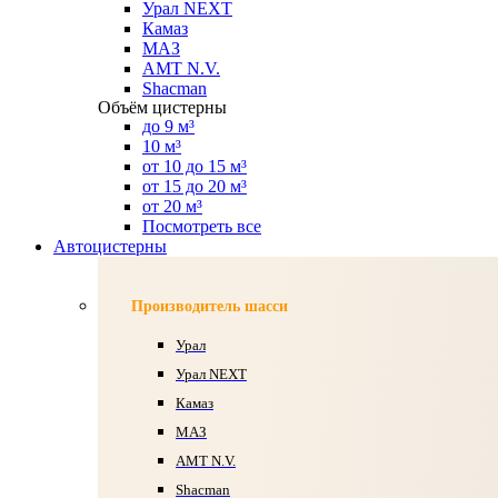
Урал NEXT
Камаз
МАЗ
AMT N.V.
Shacman
Объём цистерны
до 9 м³
10 м³
от 10 до 15 м³
от 15 до 20 м³
от 20 м³
Посмотреть все
Автоцистерны
Производитель шасси
Урал
Урал NEXT
Камаз
МАЗ
AMT N.V.
Shacman