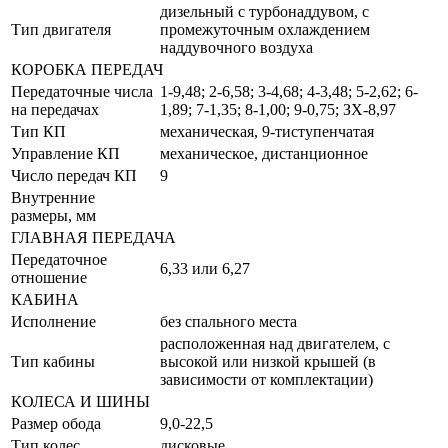
дизельный с турбонаддувом, с
Тип двигателя
промежуточным охлаждением
наддувочного воздуха
КОРОБКА ПЕРЕДАЧ
Передаточные числа
1-9,48; 2-6,58; 3-4,68; 4-3,48; 5-2,62; 6-
на передачах
1,89; 7-1,35; 8-1,00; 9-0,75; ЗХ-8,97
Тип КП
механическая, 9-тиступенчатая
Управление КП
механическое, дистанционное
Число передач КП
9
Внутренние
размеры, мм
ГЛАВНАЯ ПЕРЕДАЧА
Передаточное
6,33 или 6,27
отношение
КАБИНА
Исполнение
без спального места
расположенная над двигателем, с
Тип кабины
высокой или низкой крышей (в
зависимости от комплектации)
КОЛЕСА И ШИНЫ
Размер обода
9,0-22,5
Тип колес
дисковые