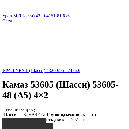
Урал-М (Шасси) 4320-4151-81 6x6
След.
УРАЛ NEXT (Шасси) 4320-6951-74 6x6
Камаз 53605 (Шасси) 53605-
48 (A5) 4×2
Цена:
по запросу
Шасси
— КамАЗ 4×2
Грузоподъёмность
— тн
53605-48 (A5)
Мощность двиг.
— 292 л.с.
Получить КП