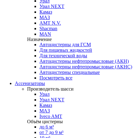
Урал
Урал NEXT
Камаз
МАЗ
AMT N.V.
Shacman
MAN
Назначение
Автоцистерны для ГСМ
Для пищевых жидкостей
Для технической воды
Автоцистерны нефтепромысловые (АКН)
Автоцистерны нефтепромысловые (АКНС)
Автоцистерны специальные
Посмотреть все
Ассенизаторы
Производитель шасси
Урал
Урал NEXT
Камаз
МАЗ
Iveco AMT
Объём цистерны
до 6 м³
от 7 до 9 м³
10 м³