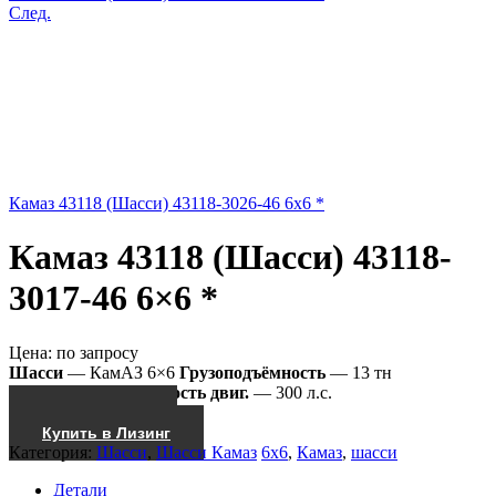
След.
Камаз 43118 (Шасси) 43118-3026-46 6x6 *
Камаз 43118 (Шасси) 43118-
3017-46 6×6 *
Цена:
по запросу
Шасси
— КамАЗ 6×6
Грузоподъёмность
— 13 тн
43118-3017-46
Мощность двиг.
— 300 л.с.
Получить КП
Купить в Лизинг
Категория:
Шасси
,
Шасси Камаз
6x6
,
Камаз
,
шасси
Детали