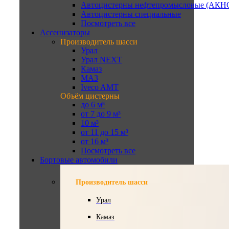
Автоцистерны нефтепромысловые (АКН
Автоцистерны специальные
Посмотреть все
Ассенизаторы
Производитель шасси
Урал
Урал NEXT
Камаз
МАЗ
Iveco AMT
Объём цистерны
до 6 м³
от 7 до 9 м³
10 м³
от 11 до 15 м³
от 16 м³
Посмотреть все
Бортовые автомобили
Производитель шасси
Урал
Камаз