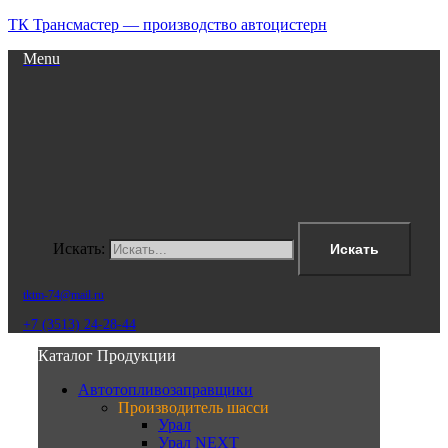
ТК Трансмастер — производство автоцистерн
Menu
Искать:
Искать
tktm-74@mail.ru
+7 (3513) 24-28-44
Каталог Продукции
Автотопливозаправщики
Производитель шасси
Урал
Урал NEXT