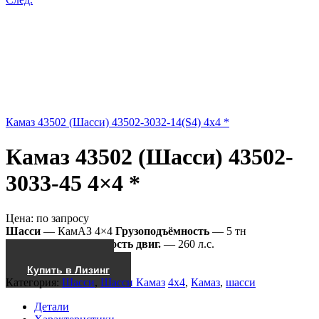
Камаз 43502 (Шасси) 43502-3032-14(S4) 4x4 *
Камаз 43502 (Шасси) 43502-
3033-45 4×4 *
Цена:
по запросу
Шасси
— КамАЗ 4×4
Грузоподъёмность
— 5 тн
43502-3033-45
Мощность двиг.
— 260 л.с.
Получить КП
Купить в Лизинг
Категория:
Шасси
,
Шасси Камаз
4x4
,
Камаз
,
шасси
Детали