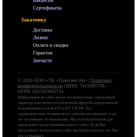
Вакансии
Сертификаты
Заказчику
Доставка
Лизинг
Оплата и скидки
Гарантия
Запчасти
© 2026 ООО «ТК «Трансмастер» |
Политика
конфиденциальности
| ИНН: 7415085759 |
ОГРН 1147415002734
Информация на сайте носит исключительно справочный
характер и не является публичной офертой определяемой
положениями статей 435 и 437 ГК РФ. Тех.
характеристики техники могут изменяться заводом, если
это не изменит её назначение. Мы используем куки для
наилучшего представления нашего сайта. Если Вы
продолжите использовать сайт, мы будем считать, что Вас
это устраивает.