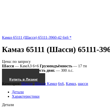
Камаз 65111 (Шасси) 65111-3960-42 6x6 *
Камаз 65111 (Шасси) 65111-396
Цена:
по запросу
Шасси
— КамАЗ 6×6
Грузоподъёмность
— 17 тн
65111-3960-46
Мощность двиг.
— 300 л.с.
Получить КП
Купить в Лизинг
Категория:
Шасси
,
Шасси Камаз
6x6
,
Камаз
,
шасси
Детали
Характеристики
Детали