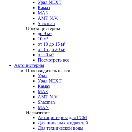
Урал NEXT
Камаз
МАЗ
AMT N.V.
Shacman
Объём цистерны
до 9 м³
10 м³
от 10 до 15 м³
от 15 до 20 м³
от 20 м³
Посмотреть все
Автоцистерны
Производитель шасси
Урал
Урал NEXT
Камаз
МАЗ
AMT N.V.
Shacman
MAN
Назначение
Автоцистерны для ГСМ
Для пищевых жидкостей
Для технической воды