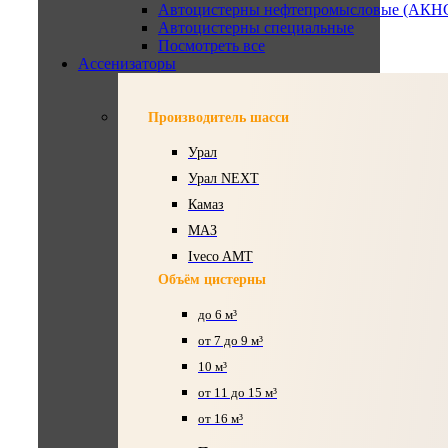
Автоцистерны нефтепромысловые (АКН
Автоцистерны специальные
Посмотреть все
Ассенизаторы
Производитель шасси
Урал
Урал NEXT
Камаз
МАЗ
Iveco AMT
Объём цистерны
до 6 м³
от 7 до 9 м³
10 м³
от 11 до 15 м³
от 16 м³