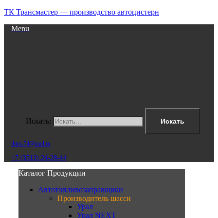
ТК Трансмастер — производство автоцистерн
Menu
Искать:
Искать
tktm-74@mail.ru
+7 (3513) 24-28-44
Каталог Продукции
Автотопливозаправщики
Производитель шасси
Урал
Урал NEXT