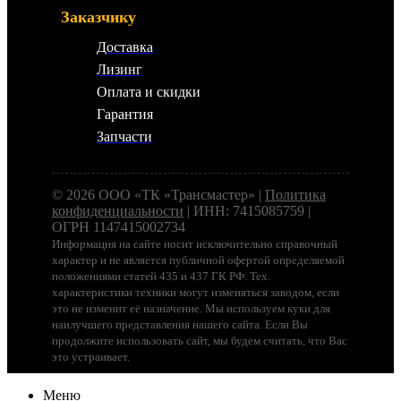
Заказчику
Доставка
Лизинг
Оплата и скидки
Гарантия
Запчасти
© 2026 ООО «ТК «Трансмастер» |
Политика
конфиденциальности
| ИНН: 7415085759 |
ОГРН 1147415002734
Информация на сайте носит исключительно справочный
характер и не является публичной офертой определяемой
положениями статей 435 и 437 ГК РФ. Тех.
характеристики техники могут изменяться заводом, если
это не изменит её назначение. Мы используем куки для
наилучшего представления нашего сайта. Если Вы
продолжите использовать сайт, мы будем считать, что Вас
это устраивает.
Меню