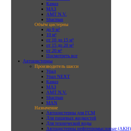
Камаз
МАЗ
AMT N.V.
Shacman
Объём цистерны
до 9 м³
10 м³
от 10 до 15 м³
от 15 до 20 м³
от 20 м³
Посмотреть все
Автоцистерны
Производитель шасси
Урал
Урал NEXT
Камаз
МАЗ
AMT N.V.
Shacman
MAN
Назначение
Автоцистерны для ГСМ
Для пищевых жидкостей
Для технической воды
Автоцистерны нефтепромысловые (АКН)