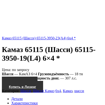
Камаз 65115 (Шасси) 65115-3950-23(А4) 6x4 *
Камаз 65115 (Шасси) 65115-
3950-19(L4) 6×4 *
Цена:
по запросу
Шасси
— КамАЗ 6×4
Грузоподъёмность
— 18 тн
65115-3950-19(L4)
Мощность двиг.
— 307 л.с.
Получить КП
Купить в Лизинг
Категория:
Шасси
,
Шасси Камаз
6x4
,
Камаз
,
шасси
Детали
Характеристики