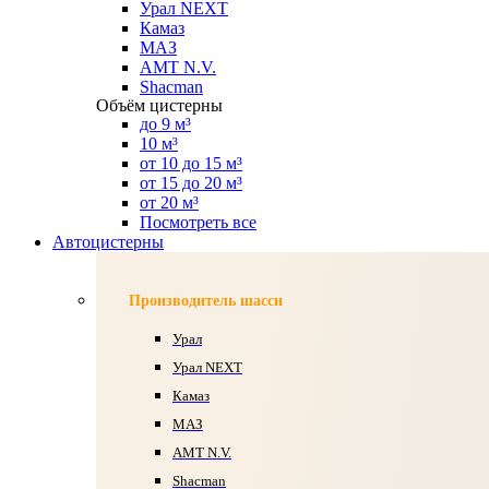
Урал NEXT
Камаз
МАЗ
AMT N.V.
Shacman
Объём цистерны
до 9 м³
10 м³
от 10 до 15 м³
от 15 до 20 м³
от 20 м³
Посмотреть все
Автоцистерны
Производитель шасси
Урал
Урал NEXT
Камаз
МАЗ
AMT N.V.
Shacman