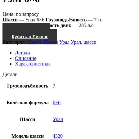
Цена:
по запросу
Шасси
— Урал 6×6
Грузоподъёмность
— 7 тн
4320-1116-73М
Мощность двиг.
— 285 л.с.
Получить КП
Купить в Лизинг
Категория:
Шасси
,
Шасси Урал
Урал
,
шасси
Детали
Описание
Характеристики
Детали
Грузоподъёмность
7
Колёсная формула
6×6
Шасси
Урал
Модель шасси
4320