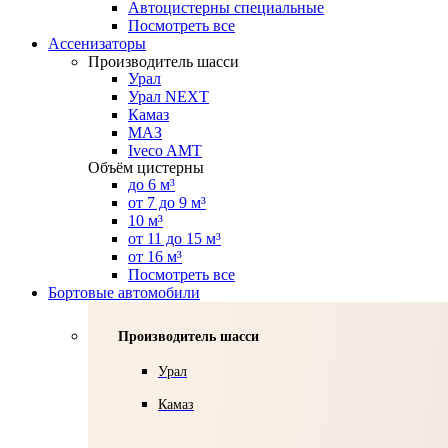
Автоцистерны специальные
Посмотреть все
Ассенизаторы
Производитель шасси
Урал
Урал NEXT
Камаз
МАЗ
Iveco AMT
Объём цистерны
до 6 м³
от 7 до 9 м³
10 м³
от 11 до 15 м³
от 16 м³
Посмотреть все
Бортовые автомобили
Производитель шасси
Урал
Камаз