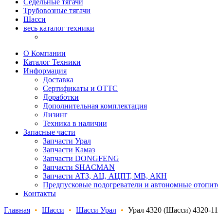
Седельные тягачи
Трубовозные тягачи
Шасси
весь каталог техники
О Компании
Каталог Техники
Информация
Доставка
Сертификаты и ОТТС
Доработки
Дополнительная комплектация
Лизинг
Техника в наличии
Запасные части
Запчасти Урал
Запчасти Камаз
Запчасти DONGFENG
Запчасти SHACMAN
Запчасти АТЗ, АЦ, АЦПТ, МВ, АКН
Предпусковые подогреватели и автономные отопит
Контакты
Главная
•
Шасси
•
Шасси Урал
•
Урал 4320 (Шасси) 4320-1