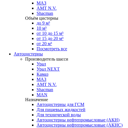
МАЗ
AMT N.V.
Shacman
Объём цистерны
до 9 м³
10 м³
от 10 до 15 м³
от 15 до 20 м³
от 20 м³
Посмотреть все
Автоцистерны
Производитель шасси
Урал
Урал NEXT
Камаз
МАЗ
AMT N.V.
Shacman
MAN
Назначение
Автоцистерны для ГСМ
Для пищевых жидкостей
Для технической воды
Автоцистерны нефтепромысловые (АКН)
Автоцистерны нефтепромысловые (АКНС)