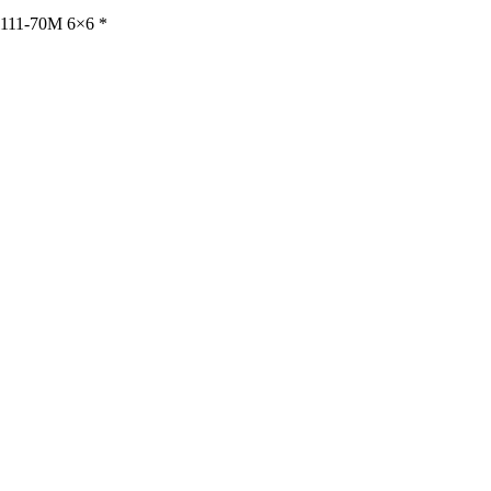
111-70М 6×6 *