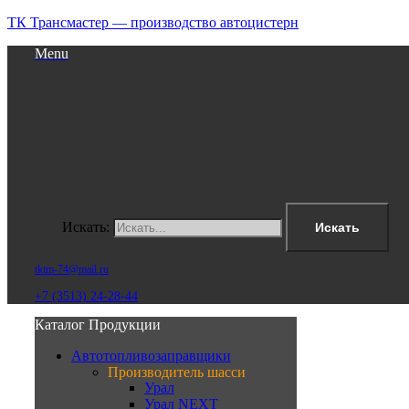
ТК Трансмастер — производство автоцистерн
Menu
Искать:
Искать
tktm-74@mail.ru
+7 (3513) 24-28-44
Каталог Продукции
Автотопливозаправщики
Производитель шасси
Урал
Урал NEXT