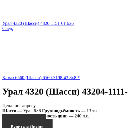
Урал 4320 (Шасси) 4320-1151-61 6x6
След.
Камаз 6560 (Шасси) 6560-3198-43 8x8 *
Урал 4320 (Шасси) 43204-1111
Цена:
по запросу
Шасси
— Урал 6×6
Грузоподъёмность
— 13 тн
43204-1111-70М
Мощность двиг.
— 240 л.с.
Получить КП
Купить в Лизинг