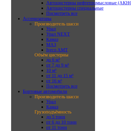
Автоцистерны нефтепромысловые (АКН
Автоцистерны специальные
Посмотреть все
Ассенизаторы
Производитель шасси
Урал
Урал NEXT
Камаз
МАЗ
Iveco AMT
Объём цистерны
до 6 м³
от 7 до 9 м³
10 м³
от 11 до 15 м³
от 16 м³
Посмотреть все
Бортовые автомобили
Производитель шасси
Урал
Камаз
Грузоподъёмность
до 5 тонн
от 6 до 10 тонн
от 11 тонн