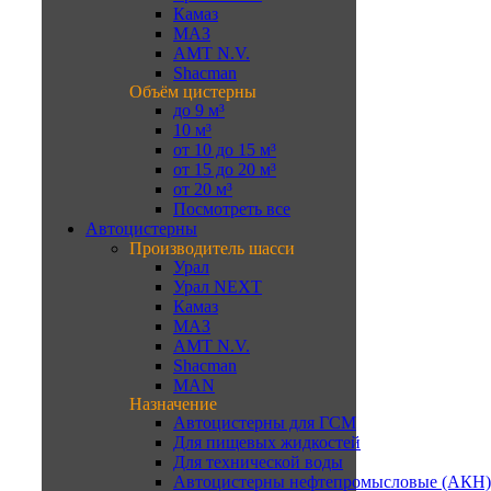
Камаз
МАЗ
AMT N.V.
Shacman
Объём цистерны
до 9 м³
10 м³
от 10 до 15 м³
от 15 до 20 м³
от 20 м³
Посмотреть все
Автоцистерны
Производитель шасси
Урал
Урал NEXT
Камаз
МАЗ
AMT N.V.
Shacman
MAN
Назначение
Автоцистерны для ГСМ
Для пищевых жидкостей
Для технической воды
Автоцистерны нефтепромысловые (АКН)