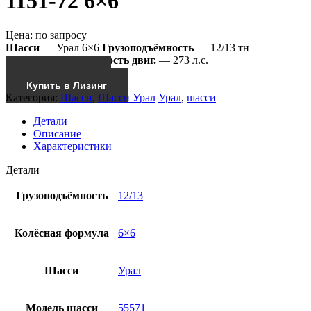
1151-72 6×6
Цена:
по запросу
Шасси
— Урал 6×6
Грузоподъёмность
— 12/13 тн
55571-1151-72
Мощность двиг.
— 273 л.с.
Получить КП
Купить в Лизинг
Категория:
Шасси
,
Шасси Урал
Урал
,
шасси
Детали
Описание
Характеристики
Детали
Грузоподъёмность
12/13
Колёсная формула
6×6
Шасси
Урал
Модель шасси
55571