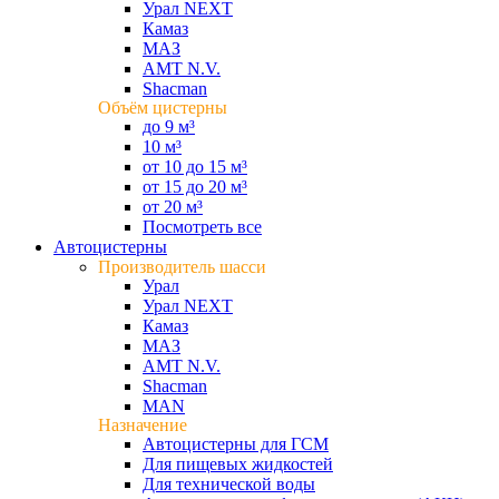
Урал NEXT
Камаз
МАЗ
AMT N.V.
Shacman
Объём цистерны
до 9 м³
10 м³
от 10 до 15 м³
от 15 до 20 м³
от 20 м³
Посмотреть все
Автоцистерны
Производитель шасси
Урал
Урал NEXT
Камаз
МАЗ
AMT N.V.
Shacman
MAN
Назначение
Автоцистерны для ГСМ
Для пищевых жидкостей
Для технической воды