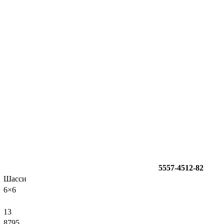
5557-4512-82
Шасси
6×6
13
8795