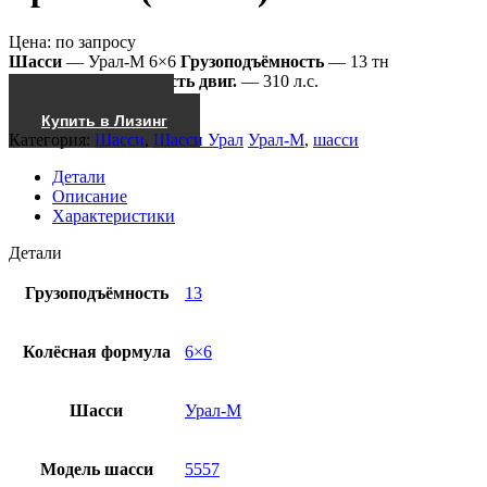
Цена:
по запросу
Шасси
— Урал-М 6×6
Грузоподъёмность
— 13 тн
5557-4512-82
Мощность двиг.
— 310 л.с.
Получить КП
Купить в Лизинг
Категория:
Шасси
,
Шасси Урал
Урал-М
,
шасси
Детали
Описание
Характеристики
Детали
Грузоподъёмность
13
Колёсная формула
6×6
Шасси
Урал-М
Модель шасси
5557