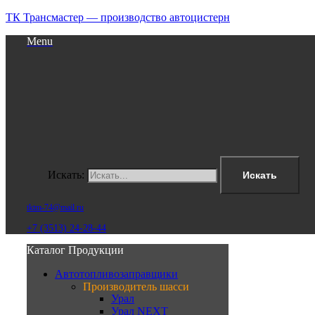
ТК Трансмастер — производство автоцистерн
Menu
Искать:
Искать
tktm-74@mail.ru
+7 (3513) 24-28-44
Каталог Продукции
Автотопливозаправщики
Производитель шасси
Урал
Урал NEXT