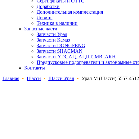
Сертификаты и ОТТС
Доработки
Дополнительная комплектация
Лизинг
Техника в наличии
Запасные части
Запчасти Урал
Запчасти Камаз
Запчасти DONGFENG
Запчасти SHACMAN
Запчасти АТЗ, АЦ, АЦПТ, МВ, АКН
Предпусковые подогреватели и автономные от
Контакты
Главная
•
Шасси
•
Шасси Урал
•
Урал-М (Шасси) 5557-4512