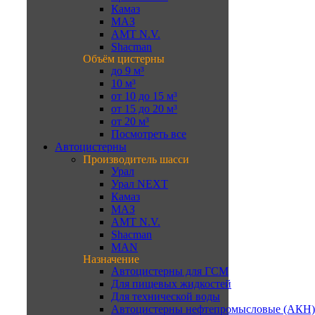
Камаз
МАЗ
AMT N.V.
Shacman
Объём цистерны
до 9 м³
10 м³
от 10 до 15 м³
от 15 до 20 м³
от 20 м³
Посмотреть все
Автоцистерны
Производитель шасси
Урал
Урал NEXT
Камаз
МАЗ
AMT N.V.
Shacman
MAN
Назначение
Автоцистерны для ГСМ
Для пищевых жидкостей
Для технической воды
Автоцистерны нефтепромысловые (АКН)