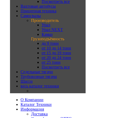
Посмотреть все
Вахтовые автобусы
Прицепная техника
Самосвалы
Производитель
Урал
Урал NEXT
Камаз
Грузоподъёмность
до 9 тонн
от 10 до 14 тонн
от 15 до 19 тонн
от 20 до 24 тонн
от 25 тонн
Посмотреть все
Седельные тягачи
Трубовозные тягачи
Шасси
весь каталог техники
О Компании
Каталог Техники
Информация
Доставка