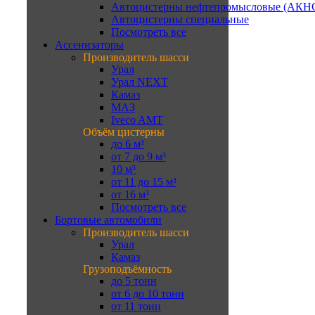
Автоцистерны нефтепромысловые (АКН
Автоцистерны специальные
Посмотреть все
Ассенизаторы
Производитель шасси
Урал
Урал NEXT
Камаз
МАЗ
Iveco AMT
Объём цистерны
до 6 м³
от 7 до 9 м³
10 м³
от 11 до 15 м³
от 16 м³
Посмотреть все
Бортовые автомобили
Производитель шасси
Урал
Камаз
Грузоподъёмность
до 5 тонн
от 6 до 10 тонн
от 11 тонн