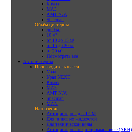
Камаз
МАЗ
AMT N.V.
Shacman
Объём цистерны
до 9 м³
10 м³
от 10 до 15 м³
от 15 до 20 м³
от 20 м³
Посмотреть все
Автоцистерны
Производитель шасси
Урал
Урал NEXT
Камаз
МАЗ
AMT N.V.
Shacman
MAN
Назначение
Автоцистерны для ГСМ
Для пищевых жидкостей
Для технической воды
Автоцистерны нефтепромысловые (АКН)