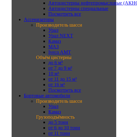
Автоцистерны нефтепромысловые (АКН
Автоцистерны специальные
Посмотреть все
Ассенизаторы
Производитель шасси
Урал
Урал NEXT
Камаз
МАЗ
Iveco AMT
Объём цистерны
до 6 м³
от 7 до 9 м³
10 м³
от 11 до 15 м³
от 16 м³
Посмотреть все
Бортовые автомобили
Производитель шасси
Урал
Камаз
Грузоподъёмность
до 5 тонн
от 6 до 10 тонн
от 11 тонн