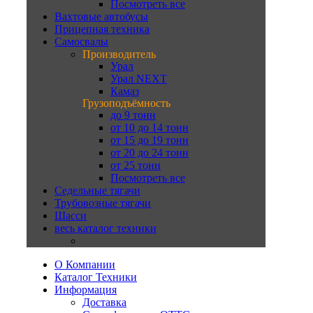
Посмотреть все
Вахтовые автобусы
Прицепная техника
Самосвалы
Производитель
Урал
Урал NEXT
Камаз
Грузоподъёмность
до 9 тонн
от 10 до 14 тонн
от 15 до 19 тонн
от 20 до 24 тонн
от 25 тонн
Посмотреть все
Седельные тягачи
Трубовозные тягачи
Шасси
весь каталог техники
О Компании
Каталог Техники
Информация
Доставка