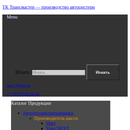
ТК Трансмастер — производство автоцистерн
Menu
Искать:
Искать
tktm-74@mail.ru
+7 (3513) 24-28-44
Каталог Продукции
Автотопливозаправщики
Производитель шасси
Урал
Урал NEXT