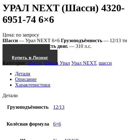
УРАЛ NEXT (Шасси) 4320-
6951-74 6×6
Цена:
по запросу
Шасси
— Урал NEXT 6×6
Грузоподъёмность
— 12/13 тн
4320-6951-74
Мощность двиг.
— 310 л.с.
Получить КП
Купить в Лизинг
Категория:
Шасси
,
Шасси Урал
Урал NEXT
,
шасси
Детали
Описание
Характеристики
Детали
Грузоподъёмность
12/13
Колёсная формула
6×6