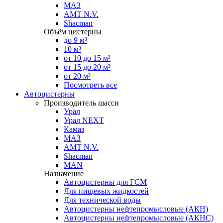
МАЗ
AMT N.V.
Shacman
Объём цистерны
до 9 м³
10 м³
от 10 до 15 м³
от 15 до 20 м³
от 20 м³
Посмотреть все
Автоцистерны
Производитель шасси
Урал
Урал NEXT
Камаз
МАЗ
AMT N.V.
Shacman
MAN
Назначение
Автоцистерны для ГСМ
Для пищевых жидкостей
Для технической воды
Автоцистерны нефтепромысловые (АКН)
Автоцистерны нефтепромысловые (АКНС)