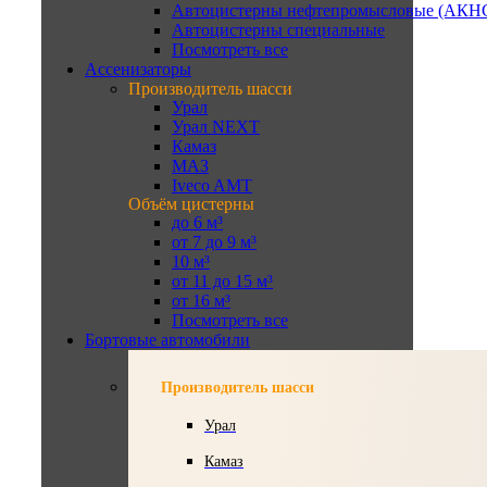
Автоцистерны нефтепромысловые (АКН
Автоцистерны специальные
Посмотреть все
Ассенизаторы
Производитель шасси
Урал
Урал NEXT
Камаз
МАЗ
Iveco AMT
Объём цистерны
до 6 м³
от 7 до 9 м³
10 м³
от 11 до 15 м³
от 16 м³
Посмотреть все
Бортовые автомобили
Производитель шасси
Урал
Камаз