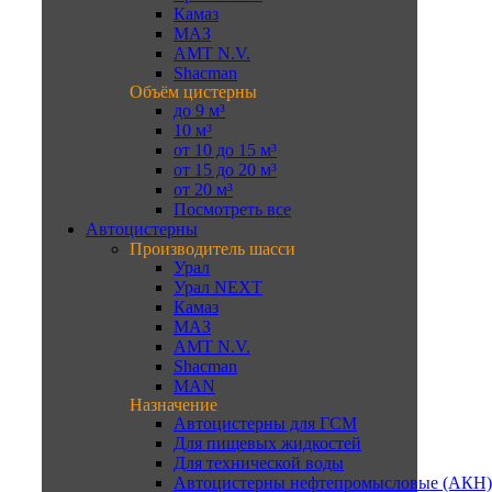
Камаз
МАЗ
AMT N.V.
Shacman
Объём цистерны
до 9 м³
10 м³
от 10 до 15 м³
от 15 до 20 м³
от 20 м³
Посмотреть все
Автоцистерны
Производитель шасси
Урал
Урал NEXT
Камаз
МАЗ
AMT N.V.
Shacman
MAN
Назначение
Автоцистерны для ГСМ
Для пищевых жидкостей
Для технической воды
Автоцистерны нефтепромысловые (АКН)