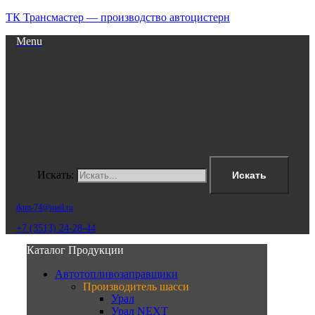
ТК Трансмастер — производство автоцистерн
Menu
Искать:
Искать
tktm-74@mail.ru
+7 (3513) 24-28-44
Каталог Продукции
Автотопливозаправщики
Производитель шасси
Урал
Урал NEXT