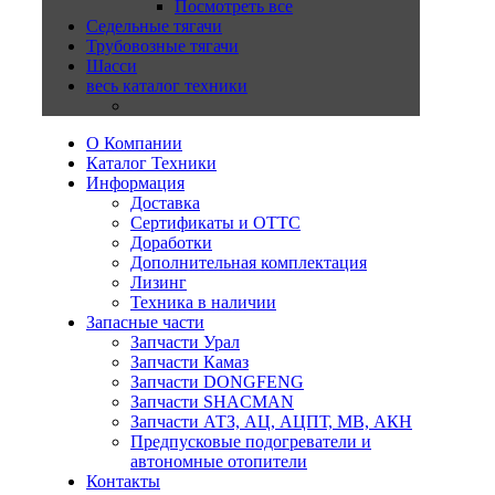
Посмотреть все
Седельные тягачи
Трубовозные тягачи
Шасси
весь каталог техники
О Компании
Каталог Техники
Информация
Доставка
Сертификаты и ОТТС
Доработки
Дополнительная комплектация
Лизинг
Техника в наличии
Запасные части
Запчасти Урал
Запчасти Камаз
Запчасти DONGFENG
Запчасти SHACMAN
Запчасти АТЗ, АЦ, АЦПТ, МВ, АКН
Предпусковые подогреватели и
автономные отопители
Контакты