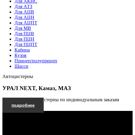
Для АКНС
Для АТЗ
Для АЦВ
Для АЦН
Для АЦПТ
Для МВ
Для ПЦВ
Для ПЦН
Для ПЦПТ
Кабина
Кузов
Прицеп/полуприцеп
Шасси
Автоцистерны
УРАЛ NEXT, Камаз, МАЗ
Производим автоцистерны по индивидуальным заказам
подробнее