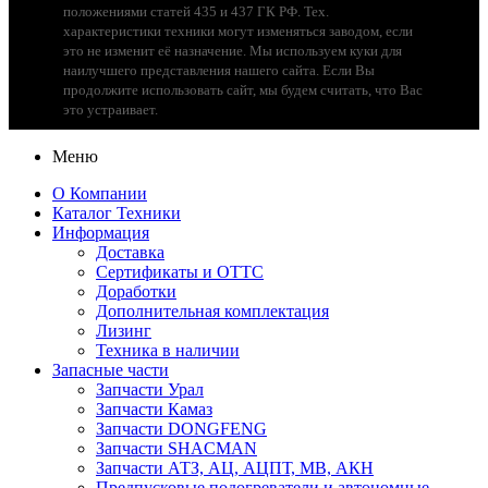
положениями статей 435 и 437 ГК РФ. Тех.
характеристики техники могут изменяться заводом, если
это не изменит её назначение. Мы используем куки для
наилучшего представления нашего сайта. Если Вы
продолжите использовать сайт, мы будем считать, что Вас
это устраивает.
Меню
О Компании
Каталог Техники
Информация
Доставка
Сертификаты и ОТТС
Доработки
Дополнительная комплектация
Лизинг
Техника в наличии
Запасные части
Запчасти Урал
Запчасти Камаз
Запчасти DONGFENG
Запчасти SHACMAN
Запчасти АТЗ, АЦ, АЦПТ, МВ, АКН
Предпусковые подогреватели и автономные