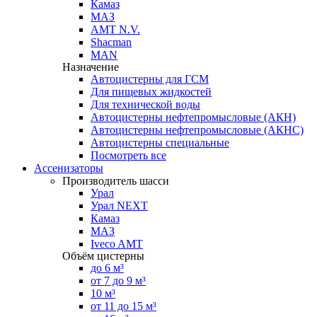
Камаз
МАЗ
AMT N.V.
Shacman
MAN
Назначение
Автоцистерны для ГСМ
Для пищевых жидкостей
Для технической воды
Автоцистерны нефтепромысловые (АКН)
Автоцистерны нефтепромысловые (АКНС)
Автоцистерны специальные
Посмотреть все
Ассенизаторы
Производитель шасси
Урал
Урал NEXT
Камаз
МАЗ
Iveco AMT
Объём цистерны
до 6 м³
от 7 до 9 м³
10 м³
от 11 до 15 м³