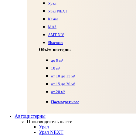
Урал
Урал NEXT
Камаз
МАЗ
AMT N.V.
Shacman
Объём цистерны
до 9 м³
10 м³
от 10 до 15 м³
от 15 до 20 м³
от 20 м³
Посмотреть все
Автоцистерны
Производитель шасси
Урал
Урал NEXT