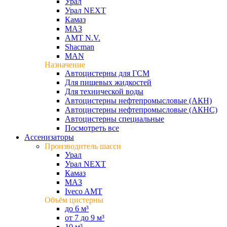
Урал
Урал NEXT
Камаз
МАЗ
AMT N.V.
Shacman
MAN
Назначение
Автоцистерны для ГСМ
Для пищевых жидкостей
Для технической воды
Автоцистерны нефтепромысловые (АКН)
Автоцистерны нефтепромысловые (АКНС)
Автоцистерны специальные
Посмотреть все
Ассенизаторы
Производитель шасси
Урал
Урал NEXT
Камаз
МАЗ
Iveco AMT
Объём цистерны
до 6 м³
от 7 до 9 м³
10 м³