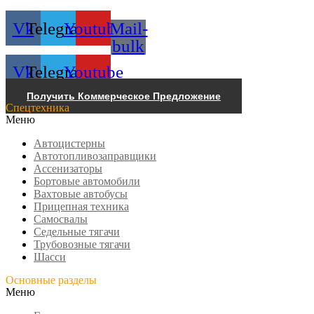
Vk
Telegram
Youtube
Mail-
bulk
Vk
Telegram
Youtube
Получить Коммерческое Предложение
Спецтехника
Меню
Автоцистерны
Автотопливозаправщики
Ассенизаторы
Бортовые автомобили
Вахтовые автобусы
Прицепная техника
Самосвалы
Седельные тягачи
Трубовозные тягачи
Шасси
Основные разделы
Меню