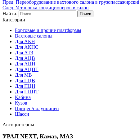
Пред.
Переоборудование вахтового салона в грузопассажирски
След.
Установка кондиционеров в салон
Найти:
Категории
Бортовые и прочие платформы
Вахтовые салоны
Для АКН
Для АКНС
Для АТЗ
Для АЦВ
Для АЦН
Для АЦПТ
Для МВ
Для ПЦВ
Для ПЦН
Для ПЦПТ
Кабина
Кузов
Прицеп/полуприцеп
Шасси
Автоцистерны
УРАЛ NEXT, Камаз, МАЗ