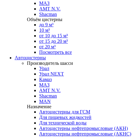
МАЗ
AMT N.V.
Shacman
Объём цистерны
до 9 м³
10 м³
от 10 до 15 м³
от 15 до 20 м³
от 20 м³
Посмотреть все
Автоцистерны
Производитель шасси
Урал
Урал NEXT
Камаз
МАЗ
AMT N.V.
Shacman
MAN
Назначение
Автоцистерны для ГСМ
Для пищевых жидкостей
Для технической воды
Автоцистерны нефтепромысловые (АКН)
Автоцистерны нефтепромысловые (АКНС)