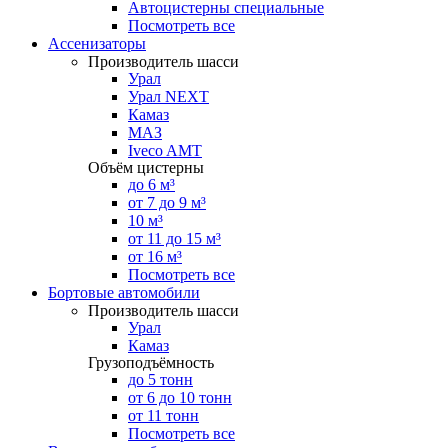
Автоцистерны специальные
Посмотреть все
Ассенизаторы
Производитель шасси
Урал
Урал NEXT
Камаз
МАЗ
Iveco AMT
Объём цистерны
до 6 м³
от 7 до 9 м³
10 м³
от 11 до 15 м³
от 16 м³
Посмотреть все
Бортовые автомобили
Производитель шасси
Урал
Камаз
Грузоподъёмность
до 5 тонн
от 6 до 10 тонн
от 11 тонн
Посмотреть все