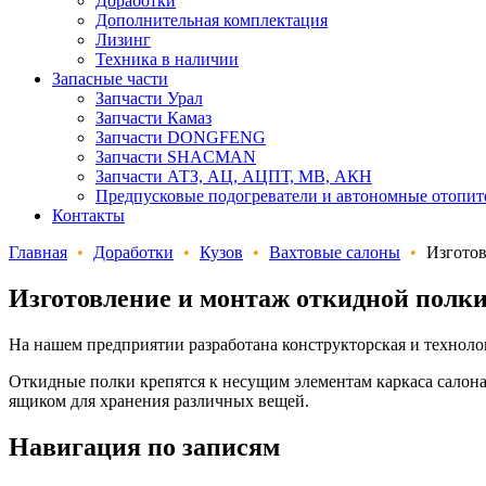
Доработки
Дополнительная комплектация
Лизинг
Техника в наличии
Запасные части
Запчасти Урал
Запчасти Камаз
Запчасти DONGFENG
Запчасти SHACMAN
Запчасти АТЗ, АЦ, АЦПТ, МВ, АКН
Предпусковые подогреватели и автономные отопит
Контакты
Главная
•
Доработки
•
Кузов
•
Вахтовые салоны
•
Изготов
Изготовление и монтаж откидной полки
На нашем предприятии разработана конструкторская и техноло
Откидные полки крепятся к несущим элементам каркаса салона 
ящиком для хранения различных вещей.
Навигация по записям