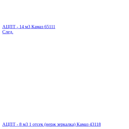
АЦПТ - 14 м3 Камаз 65111
След.
АЦПТ - 8 м3 1 отсек (нерж зеркалка) Камаз 43118