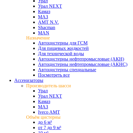
Урал
Урал NEXT
Камаз
МАЗ
AMT N.V.
Shacman
MAN
Назначение
Автоцистерны для ГСМ
Для пищевых жидкостей
Для технической воды
Автоцистерны нефтепромысловые (АКН)
Автоцистерны нефтепромысловые (АКНС)
Автоцистерны специальные
Посмотреть все
Ассенизаторы
Производитель шасси
Урал
Урал NEXT
Камаз
МАЗ
Iveco AMT
Объём цистерны
до 6 м³
от 7 до 9 м³
10 м³