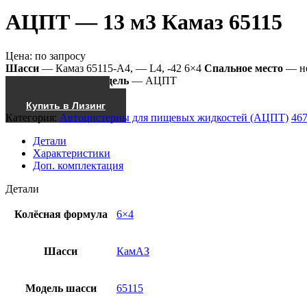
АЦПТ — 13 м3 Камаз 65115
Цена:
по запросу
Шасси
— Камаз 65115-А4, — L4, -42 6×4
Спальное место
— н
Насос
— СВН-80
Модель
— АЦПТ
Получить КП
Купить в Лизинг
Категория:
Автоцистерны для пищевых жидкостей (АЦПТ)
46
Детали
Характеристики
Доп. комплектация
Детали
Колёсная формула
6×4
Шасси
КамАЗ
Модель шасси
65115