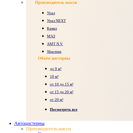
Производитель шасси
Урал
Урал NEXT
Камаз
МАЗ
AMT N.V.
Shacman
Объём цистерны
до 9 м³
10 м³
от 10 до 15 м³
от 15 до 20 м³
от 20 м³
Посмотреть все
Автоцистерны
Производитель шасси