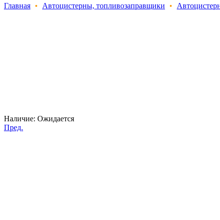
Главная
•
Автоцистерны, топливозаправщики
•
Автоцистер
Наличие:
Ожидается
Пред.