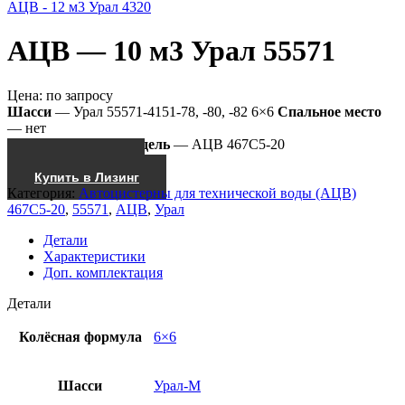
АЦВ - 12 м3 Урал 4320
АЦВ — 10 м3 Урал 55571
Цена:
по запросу
Шасси
— Урал 55571-4151-78, -80, -82 6×6
Спальное место
— нет
Насос
— СЦЛ-00
Модель
— АЦВ 467С5-20
Получить КП
Купить в Лизинг
Категория:
Автоцистерны для технической воды (АЦВ)
467С5-20
,
55571
,
АЦВ
,
Урал
Детали
Характеристики
Доп. комплектация
Детали
Колёсная формула
6×6
Шасси
Урал-М