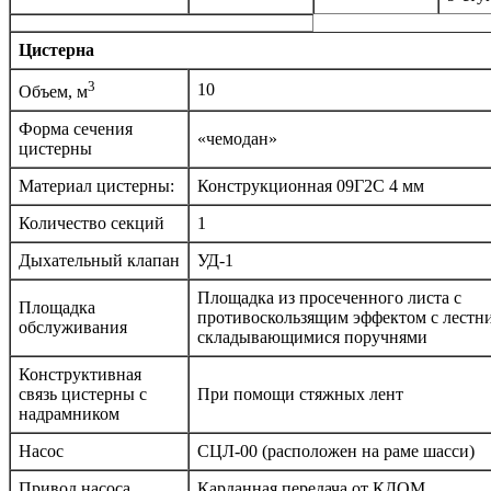
Цистерна
3
10
Объем, м
Форма сечения
«чемодан»
цистерны
Материал цистерны:
Конструкционная 09Г2С 4 мм
Количество секций
1
Дыхательный клапан
УД-1
Площадка из просеченного листа с
Площадка
противоскользящим эффектом с лестн
обслуживания
складывающимися поручнями
Конструктивная
связь цистерны с
При помощи стяжных лент
надрамником
Насос
СЦЛ-00 (расположен на раме шасси)
Привод насоса
Карданная передача от КДОМ