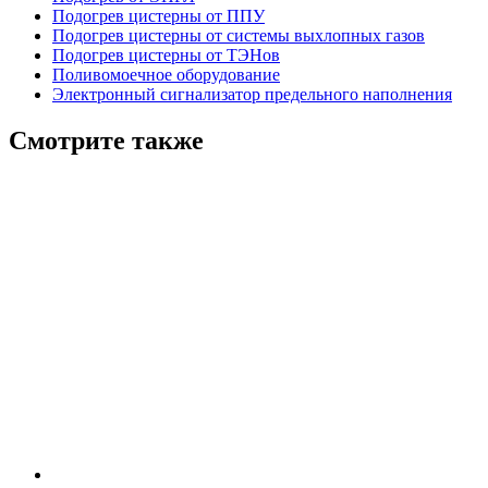
Подогрев цистерны от ППУ
Подогрев цистерны от системы выхлопных газов
Подогрев цистерны от ТЭНов
Поливомоечное оборудование
Электронный сигнализатор предельного наполнения
Смотрите также