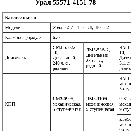
Урал 55571-4151-78
Базовое шасси
Модель
Урал 55571-4151-78, -80, -82
Колесная формула
6х6
ЯМЗ-53622-
ЯМЗ-
ЯМЗ-53642,
10,
10,
Дизельный,
Двигатель
Дизельный,
Дизе
285 л. с.,
240 л. с.,
311 л.
рядный
рядный
рядн
ЯМЗ-
механ
5-сту
ЯМЗ-0905,
ЯМЗ-11050,
9JS13
КПП
механическая,
механическая,
механ
5-ступенчатая
5-ступенчатая
9-сту
ZF9S
механ
9-сту