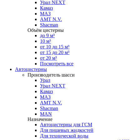
Урал NEXT
Камаз
МАЗ
AMT N.V.
Shacman
Объём цистерны
до 9 м³
10 м³
от 10 до 15 м³
от 15 до 20 м³
от 20 м³
Посмотреть все
Автоцистерны
Производитель шасси
Урал
Урал NEXT
Камаз
МАЗ
AMT N.V.
Shacman
MAN
Назначение
Автоцистерны для ГСМ
Для пищевых жидкостей
Для технической воды