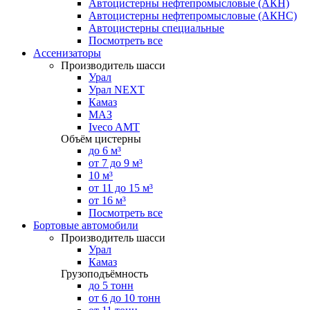
Автоцистерны нефтепромысловые (АКН)
Автоцистерны нефтепромысловые (АКНС)
Автоцистерны специальные
Посмотреть все
Ассенизаторы
Производитель шасси
Урал
Урал NEXT
Камаз
МАЗ
Iveco AMT
Объём цистерны
до 6 м³
от 7 до 9 м³
10 м³
от 11 до 15 м³
от 16 м³
Посмотреть все
Бортовые автомобили
Производитель шасси
Урал
Камаз
Грузоподъёмность
до 5 тонн
от 6 до 10 тонн