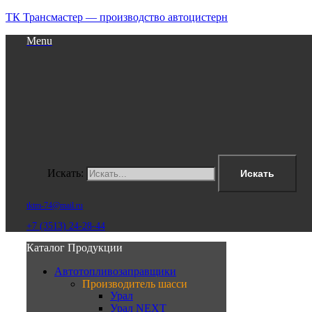
ТК Трансмастер — производство автоцистерн
Menu
Искать:
Искать
tktm-74@mail.ru
+7 (3513) 24-28-44
Каталог Продукции
Автотопливозаправщики
Производитель шасси
Урал
Урал NEXT