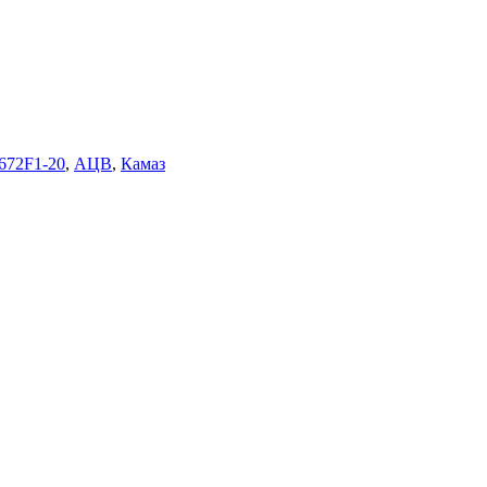
672F1-20
,
АЦВ
,
Камаз