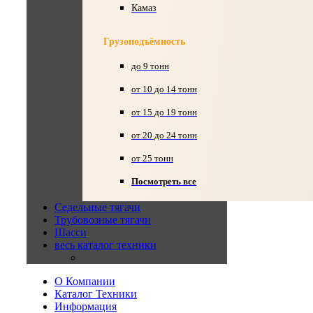
Камаз
Грузоподъёмность
до 9 тонн
от 10 до 14 тонн
от 15 до 19 тонн
от 20 до 24 тонн
от 25 тонн
Посмотреть все
Седельные тягачи
Трубовозные тягачи
Шасси
весь каталог техники
О Компании
Каталог Техники
Информация