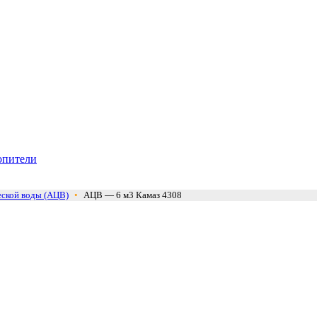
опители
еской воды (АЦВ)
•
АЦВ — 6 м3 Камаз 4308