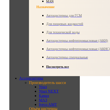
MAN
Назначение
Автоцистерны для ГСМ
Для пищевых жидкостей
Для технической воды
Автоцистерны нефтепромысловые (АКН)
Автоцистерны нефтепромысловые (АКНС
Автоцистерны специальные
Посмотреть все
Ассенизаторы
Производитель шасси
Урал
Урал NEXT
Камаз
МАЗ
Iveco AMT
Объём цистерны