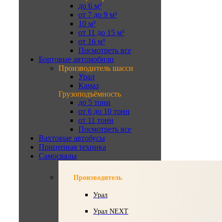
до 6 м³
от 7 до 9 м³
10 м³
от 11 до 15 м³
от 16 м³
Посмотреть все
Бортовые автомобили
Производитель шасси
Урал
Камаз
Грузоподъёмность
до 5 тонн
от 6 до 10 тонн
от 11 тонн
Посмотреть все
Вахтовые автобусы
Прицепная техника
Самосвалы
Производитель
Урал
Урал NEXT