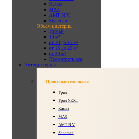
Камаз
МАЗ
AMT N.V.
Shacman
Объём цистерны
до 9 м³
10 м³
от 10 до 15 м³
от 15 до 20 м³
от 20 м³
Посмотреть все
Автоцистерны
Производитель шасси
Урал
Урал NEXT
Камаз
МАЗ
AMT N.V.
Shacman