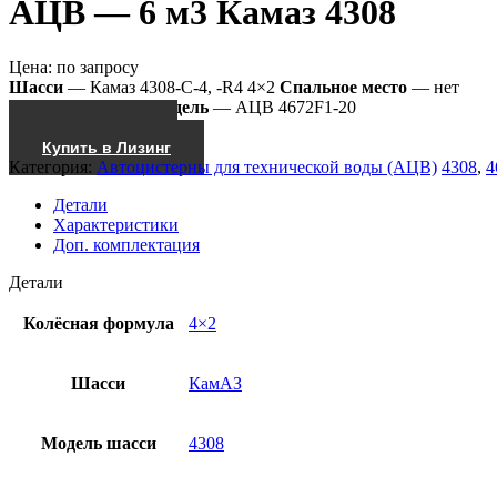
АЦВ — 6 м3 Камаз 4308
Цена:
по запросу
Шасси
— Камаз 4308-С-4, -R4 4×2
Спальное место
— нет
Насос
— СЦЛ-00
Модель
— АЦВ 4672F1-20
Получить КП
Купить в Лизинг
Категория:
Автоцистерны для технической воды (АЦВ)
4308
,
4
Детали
Характеристики
Доп. комплектация
Детали
Колёсная формула
4×2
Шасси
КамАЗ
Модель шасси
4308