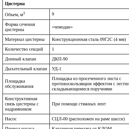
Цистерна
3
9
Объем, м
Форма сечения
«чемодан»
цистерны
Материал цистерны
Конструкционная сталь 09Г2С (4 мм)
Количество секций
1
Донный клапан
ДКП-90
Дыхательный клапан
УД-1
Площадка из просеченного листа с
Площадка
противоскользящим эффектом с лестн
обслуживания
складывающимися поручнями
Конструктивная
связь цистерны с
При помощи стяжных лент
надрамником
Насос
СЦЛ-00 (расположен на раме шасси)
Привод насоса
Карданная передача от КДОМ