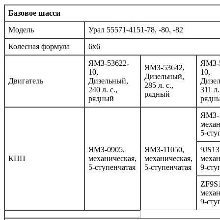
Базовое шасси
Модель
Урал 55571-4151-78, -80, -82
Колесная формула
6х6
ЯМЗ-53622-
ЯМЗ-
ЯМЗ-53642,
10,
10,
Дизельный,
Двигатель
Дизельный,
Дизе
285 л. с.,
240 л. с.,
311 л.
рядный
рядный
рядн
ЯМЗ-
механ
5-сту
ЯМЗ-0905,
ЯМЗ-11050,
9JS13
КПП
механическая,
механическая,
механ
5-ступенчатая
5-ступенчатая
9-сту
ZF9S
механ
9-сту