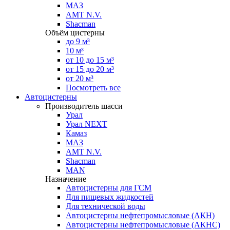
МАЗ
AMT N.V.
Shacman
Объём цистерны
до 9 м³
10 м³
от 10 до 15 м³
от 15 до 20 м³
от 20 м³
Посмотреть все
Автоцистерны
Производитель шасси
Урал
Урал NEXT
Камаз
МАЗ
AMT N.V.
Shacman
MAN
Назначение
Автоцистерны для ГСМ
Для пищевых жидкостей
Для технической воды
Автоцистерны нефтепромысловые (АКН)
Автоцистерны нефтепромысловые (АКНС)