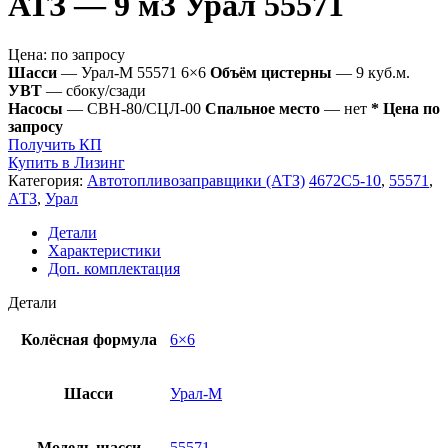
АТЗ — 9 м3 Урал 55571
Цена:
по запросу
Шасси
— Урал-М 55571 6×6
Объём цистерны
— 9 куб.м.
УВТ
— сбоку/сзади
Насосы
— СВН-80/СЦЛ-00
Спальное место
— нет
* Цена по
запросу
Получить КП
Купить в Лизинг
Категория:
Автотопливозаправщики (АТЗ)
4672С5-10
,
55571
,
АТЗ
,
Урал
Детали
Характеристики
Доп. комплектация
Детали
Колёсная формула
6×6
Шасси
Урал-М
Модель шасси
55571