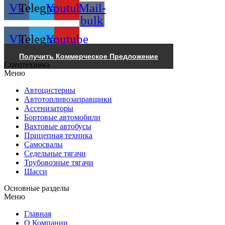
Vk
Telegram
Youtube
Mail-
bulk
Vk
Telegram
Youtube
Получить Коммерческое Предложение
Спецтехника
Меню
Автоцистерны
Автотопливозаправщики
Ассенизаторы
Бортовые автомобили
Вахтовые автобусы
Прицепная техника
Самосвалы
Седельные тягачи
Трубовозные тягачи
Шасси
Основные разделы
Меню
Главная
О Компании