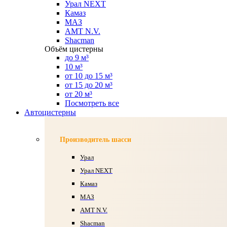
Урал NEXT
Камаз
МАЗ
AMT N.V.
Shacman
Объём цистерны
до 9 м³
10 м³
от 10 до 15 м³
от 15 до 20 м³
от 20 м³
Посмотреть все
Автоцистерны
Производитель шасси
Урал
Урал NEXT
Камаз
МАЗ
AMT N.V.
Shacman