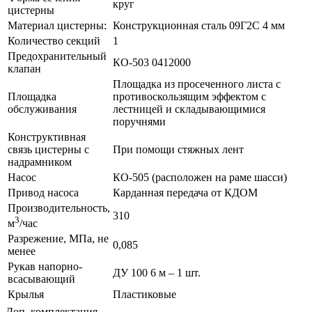
круг
цистерны
Материал цистерны:
Конструкционная сталь 09Г2С 4 мм
Количество секций
1
Предохранительный
КО-503 0412000
клапан
Площадка из просеченного листа с
Площадка
противоскользящим эффектом с
обслуживания
лестницей и складывающимися
поручнями
Конструктивная
связь цистерны с
При помощи стяжных лент
надрамником
Насос
КО-505 (расположен на раме шасси)
Привод насоса
Карданная передача от КДОМ
Производительность,
310
3
м
/час
Разрежение, МПа, не
0,085
менее
Рукав напорно-
ДУ 100 6 м – 1 шт.
всасывающий
Крылья
Пластиковые
Доп. комплектация