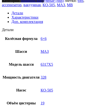
Категория:
Машины вакуумные (МВ)
Метки:
6x6
,
ассенизатор
,
вакуумная
,
КО-505
,
МАЗ
,
МВ
Детали
Характеристики
Доп. комплектация
Детали
Колёсная формула
6×6
Шасси
МАЗ
Модель шасси
6317Х5
Мощность двигателя
328
Насос
КО-505
Объём цистерны
19