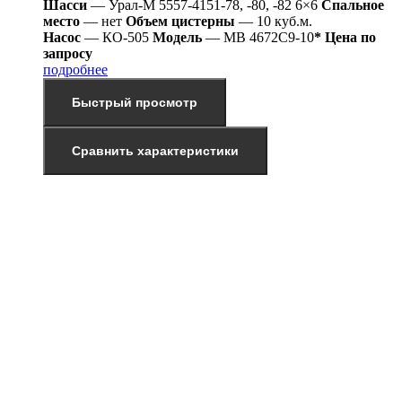
Шасси
— Урал-М 5557-4151-78, -80, -82 6×6
Спальное
место
— нет
Объем цистерны
— 10 куб.м.
Насос
— КО-505
Модель
— МВ 4672С9-10
* Цена по
запросу
подробнее
Быстрый просмотр
Сравнить характеристики