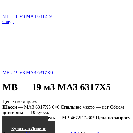
МВ - 18 м3 МАЗ 631219
След.
МВ - 19 м3 МАЗ 6317Х9
МВ — 19 м3 МАЗ 6317Х5
Цена:
по запросу
Шасси
— МАЗ 6317Х5 6×6
Спальное место
— нет
Объем
цистерны
— 19 куб.м.
Насос
— КО-505
Модель
— МВ 4672D7-30
* Цена по запросу
Получить КП
Купить в Лизинг