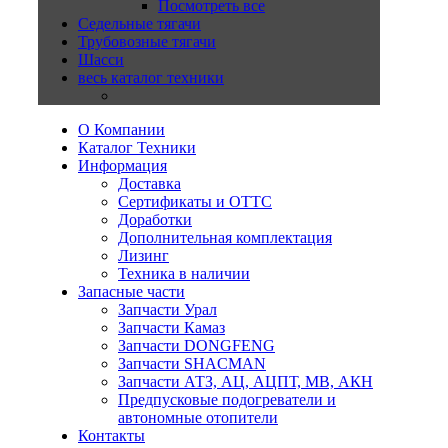
Посмотреть все
Седельные тягачи
Трубовозные тягачи
Шасси
весь каталог техники
О Компании
Каталог Техники
Информация
Доставка
Сертификаты и ОТТС
Доработки
Дополнительная комплектация
Лизинг
Техника в наличии
Запасные части
Запчасти Урал
Запчасти Камаз
Запчасти DONGFENG
Запчасти SHACMAN
Запчасти АТЗ, АЦ, АЦПТ, МВ, АКН
Предпусковые подогреватели и
автономные отопители
Контакты