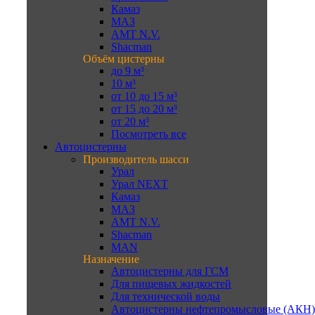
Камаз
МАЗ
AMT N.V.
Shacman
Объём цистерны
до 9 м³
10 м³
от 10 до 15 м³
от 15 до 20 м³
от 20 м³
Посмотреть все
Автоцистерны
Производитель шасси
Урал
Урал NEXT
Камаз
МАЗ
AMT N.V.
Shacman
MAN
Назначение
Автоцистерны для ГСМ
Для пищевых жидкостей
Для технической воды
Автоцистерны нефтепромысловые (АКН)