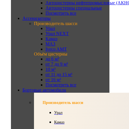
Автоцистерны нефтепромысловые (АКН
Автоцистерны специальные
Посмотреть все
Ассенизаторы
Производитель шасси
Урал
Урал NEXT
Камаз
МАЗ
Iveco AMT
Объём цистерны
до 6 м³
от 7 до 9 м³
10 м³
от 11 до 15 м³
от 16 м³
Посмотреть все
Бортовые автомобили
Производитель шасси
Урал
Камаз