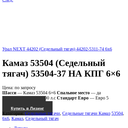
Урал NEXT 44202 (Седельный тягач) 44202-5311-74 6x6
Камаз 53504 (Седельный
тягач) 53504-37 НА КПГ 6×6
Цена:
по запросу
Шасси
— Камаз 53504 6×6
Спальное место
— да
Мощность двиг.
— 300 л.с
Стандарт Евро
— Евро 5
Получить КП
Купить в Лизинг
Категория:
Седельные тягачи
,
Седельные тягачи Камаз
53504
,
6x6
,
Камаз
,
Седельный тягач