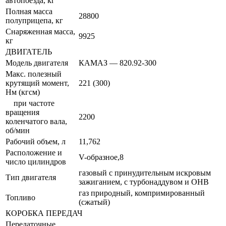
автопоезда, кг
Полная масса
28800
полуприцепа, кг
Снаряженная масса,
9925
кг
ДВИГАТЕЛЬ
Модель двигателя
КАМАЗ — 820.92-300
Макс. полезный
крутящий момент,
221 (300)
Нм (кгсм)
при частоте
вращения
2200
коленчатого вала,
об/мин
Рабочий объем, л
11,762
Расположение и
V-образное,8
число цилиндров
газовый с принудительным искровым
Тип двигателя
зажиганием, с турбонаддувом и ОНВ
газ природный, компримированный
Топливо
(сжатый)
КОРОБКА ПЕРЕДАЧ
Передаточные