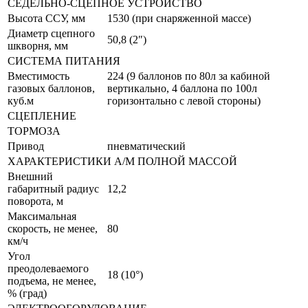
СЕДЕЛЬНО-СЦЕПНОЕ УСТРОЙСТВО
Высота ССУ, мм
1530 (при снаряженной массе)
Диаметр сцепного
50,8 (2″)
шкворня, мм
СИСТЕМА ПИТАНИЯ
Вместимость
224 (9 баллонов по 80л за кабиной
газовых баллонов,
вертикально, 4 баллона по 100л
куб.м
горизонтально с левой стороны)
СЦЕПЛЕНИЕ
ТОРМОЗА
Привод
пневматический
ХАРАКТЕРИСТИКИ А/М ПОЛНОЙ МАССОЙ
Внешний
габаритный радиус
12,2
поворота, м
Максимальная
скорость, не менее,
80
км/ч
Угол
преодолеваемого
18 (10°)
подъема, не менее,
% (град)