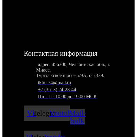
Контактная информация
адрес: 456300; Челябинская обл.; г.
Миасс,
Тургоякское шоссе 5/9А, оф.339.
tktm-74@mail.ru
+7 (3513) 24-28-44
Пн - Пт 10:00 до 19:00 МСК
Vk
Telegram
Youtube
Mail-
bulk
Vk
Telegram
Youtube