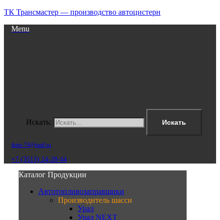
ТК Трансмастер — производство автоцистерн
Menu
Искать:
Искать
tktm-74@mail.ru
+7 (3513) 24-28-44
Каталог Продукции
Автотопливозаправщики
Производитель шасси
Урал
Урал NEXT