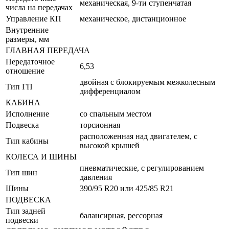
механическая, 9-ти ступенчатая
числа на передачах
Управление КП
механическое, дистанционное
Внутренние
размеры, мм
ГЛАВНАЯ ПЕРЕДАЧА
Передаточное
6,53
отношение
двойная с блокируемым межколесным
Тип ГП
дифференциалом
КАБИНА
Исполнение
со спальным местом
Подвеска
торсионная
расположенная над двигателем, с
Тип кабины
высокой крышей
КОЛЕСА И ШИНЫ
пневматические, с регулированием
Тип шин
давления
Шины
390/95 R20 или 425/85 R21
ПОДВЕСКА
Тип задней
балансирная, рессорная
подвески