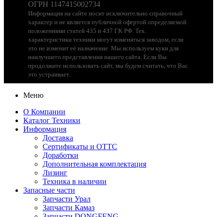
ОГРН 1147415002734
Информация на сайте носит исключительно справочный
характер и не является публичной офертой определяемой
положениями статей 435 и 437 ГК РФ. Тех.
характеристики техники могут изменяться заводом, если
это не изменит её назначение. Мы используем куки для
наилучшего представления нашего сайта. Если Вы
продолжите использовать сайт, мы будем считать, что Вас
это устраивает.
Меню
О Компании
Каталог Техники
Информация
Доставка
Сертификаты и ОТТС
Доработки
Дополнительная комплектация
Лизинг
Техника в наличии
Запасные части
Запчасти Урал
Запчасти Камаз
Запчасти DONGFENG