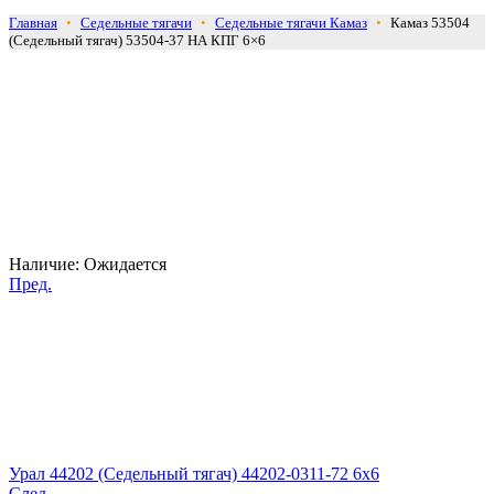
Главная
•
Седельные тягачи
•
Седельные тягачи Камаз
•
Камаз 53504
(Седельный тягач) 53504-37 НА КПГ 6×6
Наличие:
Ожидается
Пред.
Урал 44202 (Седельный тягач) 44202-0311-72 6x6
След.