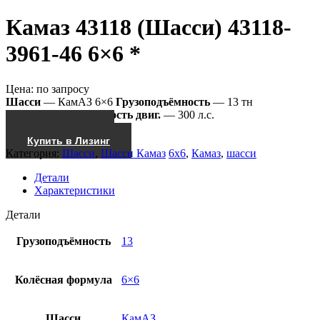
Камаз 43118 (Шасси) 43118-
3961-46 6×6 *
Цена:
по запросу
Шасси
— КамАЗ 6×6
Грузоподъёмность
— 13 тн
43118-3961-46
Мощность двиг.
— 300 л.с.
Получить КП
Купить в Лизинг
Категория:
Шасси
,
Шасси Камаз
6x6
,
Камаз
,
шасси
Детали
Характеристики
Детали
Грузоподъёмность
13
Колёсная формула
6×6
Шасси
КамАЗ