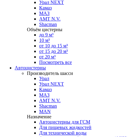
Урал NEXT
Камаз
МАЗ
AMT N.V.
Shacman
Объём цистерны
до 9 м³
10 м³
от 10 до 15 м³
от 15 до 20 м³
от 20 м³
Посмотреть все
Автоцистерны
Производитель шасси
Урал
Урал NEXT
Камаз
МАЗ
AMT N.V.
Shacman
MAN
Назначение
Автоцистерны для ГСМ
Для пищевых жидкостей
Для технической воды