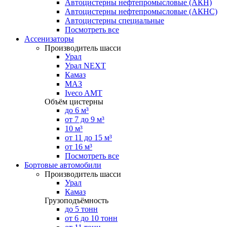
Автоцистерны нефтепромысловые (АКН)
Автоцистерны нефтепромысловые (АКНС)
Автоцистерны специальные
Посмотреть все
Ассенизаторы
Производитель шасси
Урал
Урал NEXT
Камаз
МАЗ
Iveco AMT
Объём цистерны
до 6 м³
от 7 до 9 м³
10 м³
от 11 до 15 м³
от 16 м³
Посмотреть все
Бортовые автомобили
Производитель шасси
Урал
Камаз
Грузоподъёмность
до 5 тонн
от 6 до 10 тонн