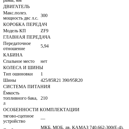
рамы, мм
ДВИГАТЕЛЬ
Макс.полез.
300
мощность двс л.с.
КОРОБКА ПЕРЕДАЧ
Модель КП
ZF9
ГЛАВНАЯ ПЕРЕДАЧА
Передаточное
5,94
отношение
КАБИНА
Спальное место
нет
КОЛЕСА И ШИНЫ
Тип ошиновки
1
Шины
425/85R21 390/95R20
СИСТЕМА ПИТАНИЯ
Ёмкость
топливного бака,
210
л
ОСОБЕННОСТИ КОМПЛЕКТАЦИИ
тягово-сцепное
—
устройство
МКБ, МОБ, дв. КАМАЗ 740.662-300(Е-4),