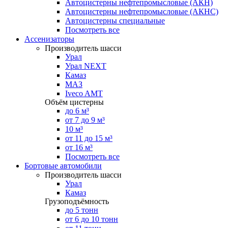
Автоцистерны нефтепромысловые (АКН)
Автоцистерны нефтепромысловые (АКНС)
Автоцистерны специальные
Посмотреть все
Ассенизаторы
Производитель шасси
Урал
Урал NEXT
Камаз
МАЗ
Iveco AMT
Объём цистерны
до 6 м³
от 7 до 9 м³
10 м³
от 11 до 15 м³
от 16 м³
Посмотреть все
Бортовые автомобили
Производитель шасси
Урал
Камаз
Грузоподъёмность
до 5 тонн
от 6 до 10 тонн