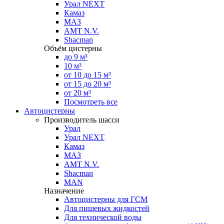
Урал NEXT
Камаз
МАЗ
AMT N.V.
Shacman
Объём цистерны
до 9 м³
10 м³
от 10 до 15 м³
от 15 до 20 м³
от 20 м³
Посмотреть все
Автоцистерны
Производитель шасси
Урал
Урал NEXT
Камаз
МАЗ
AMT N.V.
Shacman
MAN
Назначение
Автоцистерны для ГСМ
Для пищевых жидкостей
Для технической воды