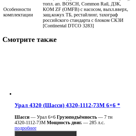
топл. ап. BOSCH, Common Rail, ДЗК,
Особенности
КОМ ZF (OMFB) с насосом, выхл.вверх,
комплектации
защ.кожух ТБ, рестайлинг, тахограф
российского стандарта с блоком СКЗИ
[Continental DTCO 3283]
Смотрите также
Урал 4320 (Шасси) 4320-1112-73М 6×6 *
Шасси
— Урал 6×6
Грузоподъёмность
— 7 тн
4320-1112-73М
Мощность двиг.
— 285 л.с.
подробнее