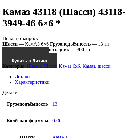
Камаз 43118 (Шасси) 43118-
3949-46 6×6 *
Цена:
по запросу
Шасси
— КамАЗ 6×6
Грузоподъёмность
— 13 тн
43118-3949-46
Мощность двиг.
— 300 л.с.
Получить КП
Купить в Лизинг
Категория:
Шасси
,
Шасси Камаз
6x6
,
Камаз
,
шасси
Детали
Характеристики
Детали
Грузоподъёмность
13
Колёсная формула
6×6
Шасси
КамАЗ