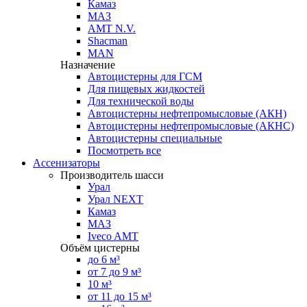
Камаз
МАЗ
AMT N.V.
Shacman
MAN
Назначение
Автоцистерны для ГСМ
Для пищевых жидкостей
Для технической воды
Автоцистерны нефтепромысловые (АКН)
Автоцистерны нефтепромысловые (АКНС)
Автоцистерны специальные
Посмотреть все
Ассенизаторы
Производитель шасси
Урал
Урал NEXT
Камаз
МАЗ
Iveco AMT
Объём цистерны
до 6 м³
от 7 до 9 м³
10 м³
от 11 до 15 м³