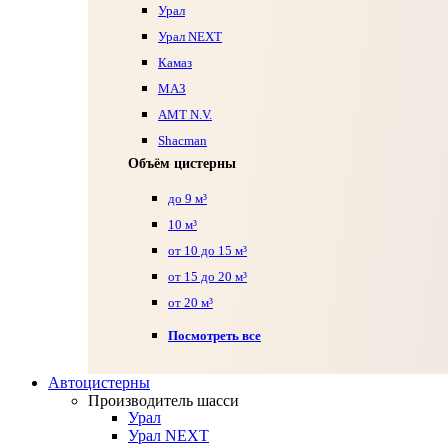
Урал
Урал NEXT
Камаз
МАЗ
AMT N.V.
Shacman
Объём цистерны
до 9 м³
10 м³
от 10 до 15 м³
от 15 до 20 м³
от 20 м³
Посмотреть все
Автоцистерны
Производитель шасси
Урал
Урал NEXT