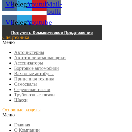
Vk
Telegram
Youtube
Mail-
bulk
Vk
Telegram
Youtube
Получить Коммерческое Предложение
Спецтехника
Меню
Автоцистерны
Автотопливозаправщики
Ассенизаторы
Бортовые автомобили
Вахтовые автобусы
Прицепная техника
Самосвалы
Седельные тягачи
Трубовозные тягачи
Шасси
Основные разделы
Меню
Главная
О Компании