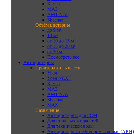
Камаз
МАЗ
AMT N.V.
Shacman
Объём цистерны
до 9 м³
10 м³
от 10 до 15 м³
от 15 до 20 м³
от 20 м³
Посмотреть все
Автоцистерны
Производитель шасси
Урал
Урал NEXT
Камаз
МАЗ
AMT N.V.
Shacman
MAN
Назначение
Автоцистерны для ГСМ
Для пищевых жидкостей
Для технической воды
Автоцистерны нефтепромысловые (АКН)