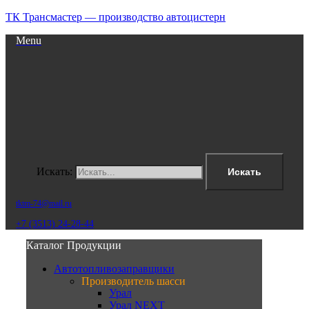
ТК Трансмастер — производство автоцистерн
Menu
Искать:
Искать
tktm-74@mail.ru
+7 (3513) 24-28-44
Каталог Продукции
Автотопливозаправщики
Производитель шасси
Урал
Урал NEXT