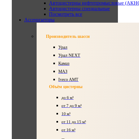
Автоцистерны нефтепромысловые (АКН
Автоцистерны специальные
Посмотреть все
Ассенизаторы
Производитель шасси
Урал
Урал NEXT
Камаз
МАЗ
Iveco AMT
Объём цистерны
до 6 м³
от 7 до 9 м³
10 м³
от 11 до 15 м³
от 16 м³