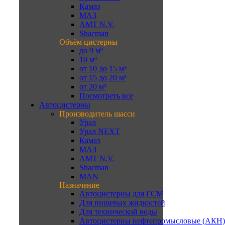
Камаз
МАЗ
AMT N.V.
Shacman
Объём цистерны
до 9 м³
10 м³
от 10 до 15 м³
от 15 до 20 м³
от 20 м³
Посмотреть все
Автоцистерны
Производитель шасси
Урал
Урал NEXT
Камаз
МАЗ
AMT N.V.
Shacman
MAN
Назначение
Автоцистерны для ГСМ
Для пищевых жидкостей
Для технической воды
Автоцистерны нефтепромысловые (АКН)