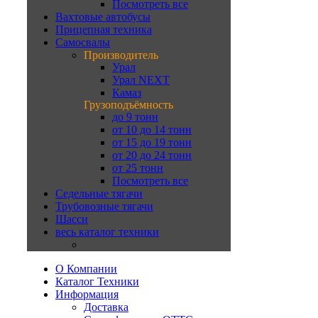
Посмотреть все
Вахтовые автобусы
Прицепная техника
Самосвалы
Производитель
Урал
Урал NEXT
Камаз
Грузоподъёмность
до 9 тонн
от 10 до 14 тонн
от 15 до 19 тонн
от 20 до 24 тонн
от 25 тонн
Посмотреть все
Седельные тягачи
Трубовозные тягачи
Шасси
весь каталог техники
О Компании
Каталог Техники
Информация
Доставка