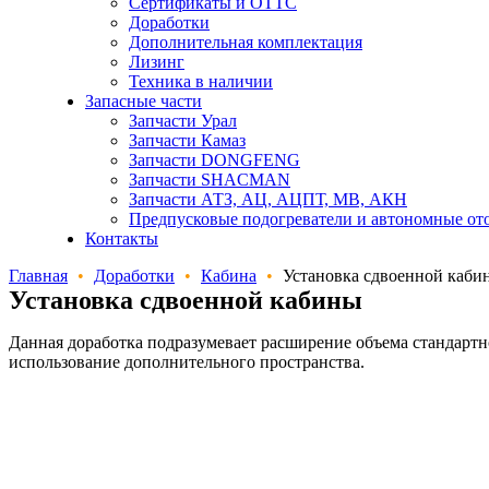
Сертификаты и ОТТС
Доработки
Дополнительная комплектация
Лизинг
Техника в наличии
Запасные части
Запчасти Урал
Запчасти Камаз
Запчасти DONGFENG
Запчасти SHACMAN
Запчасти АТЗ, АЦ, АЦПТ, МВ, АКН
Предпусковые подогреватели и автономные от
Контакты
Главная
•
Доработки
•
Кабина
•
Установка сдвоенной каби
Установка сдвоенной кабины
Данная доработка подразумевает расширение объема стандартн
использование дополнительного пространства.