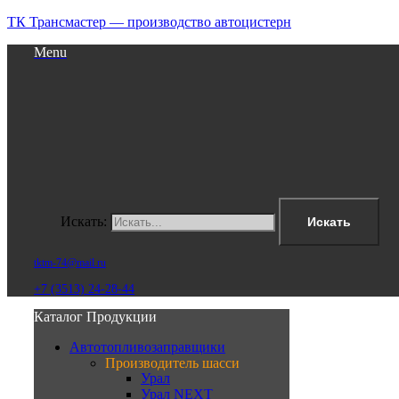
ТК Трансмастер — производство автоцистерн
Menu
Искать:
Искать
tktm-74@mail.ru
+7 (3513) 24-28-44
Каталог Продукции
Автотопливозаправщики
Производитель шасси
Урал
Урал NEXT