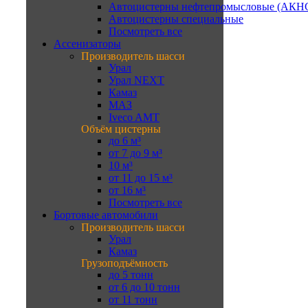
Автоцистерны нефтепромысловые (АКН
Автоцистерны специальные
Посмотреть все
Ассенизаторы
Производитель шасси
Урал
Урал NEXT
Камаз
МАЗ
Iveco AMT
Объём цистерны
до 6 м³
от 7 до 9 м³
10 м³
от 11 до 15 м³
от 16 м³
Посмотреть все
Бортовые автомобили
Производитель шасси
Урал
Камаз
Грузоподъёмность
до 5 тонн
от 6 до 10 тонн
от 11 тонн