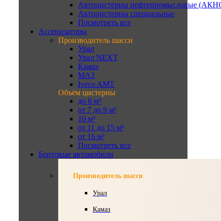
Автоцистерны нефтепромысловые (АКН
Автоцистерны специальные
Посмотреть все
Ассенизаторы
Производитель шасси
Урал
Урал NEXT
Камаз
МАЗ
Iveco AMT
Объём цистерны
до 6 м³
от 7 до 9 м³
10 м³
от 11 до 15 м³
от 16 м³
Посмотреть все
Бортовые автомобили
Производитель шасси
Урал
Камаз