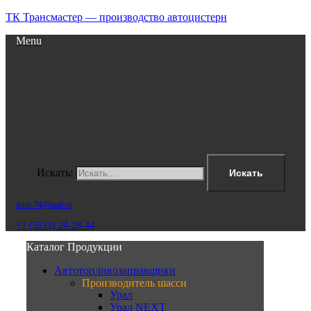
ТК Трансмастер — производство автоцистерн
Menu
Искать:
Искать
tktm-74@mail.ru
+7 (3513) 24-28-44
Каталог Продукции
Автотопливозаправщики
Производитель шасси
Урал
Урал NEXT