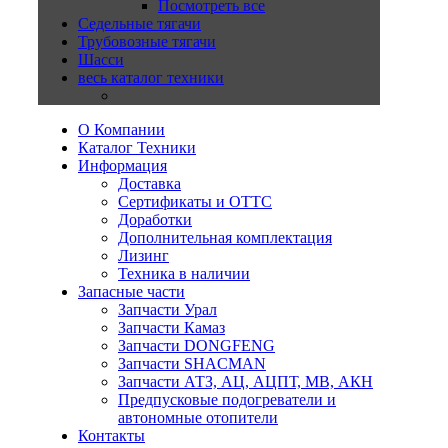
Посмотреть все
Седельные тягачи
Трубовозные тягачи
Шасси
весь каталог техники
О Компании
Каталог Техники
Информация
Доставка
Сертификаты и ОТТС
Доработки
Дополнительная комплектация
Лизинг
Техника в наличии
Запасные части
Запчасти Урал
Запчасти Камаз
Запчасти DONGFENG
Запчасти SHACMAN
Запчасти АТЗ, АЦ, АЦПТ, МВ, АКН
Предпусковые подогреватели и
автономные отопители
Контакты