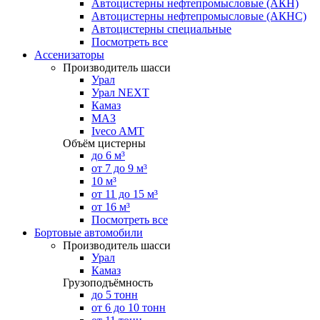
Автоцистерны нефтепромысловые (АКН)
Автоцистерны нефтепромысловые (АКНС)
Автоцистерны специальные
Посмотреть все
Ассенизаторы
Производитель шасси
Урал
Урал NEXT
Камаз
МАЗ
Iveco AMT
Объём цистерны
до 6 м³
от 7 до 9 м³
10 м³
от 11 до 15 м³
от 16 м³
Посмотреть все
Бортовые автомобили
Производитель шасси
Урал
Камаз
Грузоподъёмность
до 5 тонн
от 6 до 10 тонн