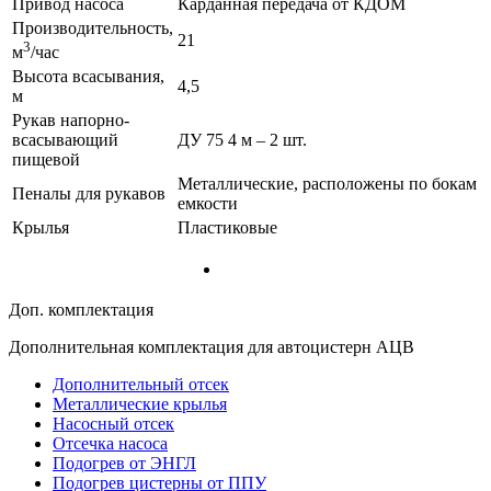
Привод насоса
Карданная передача от КДОМ
Производительность,
21
3
м
/час
Высота всасывания,
4,5
м
Рукав напорно-
всасывающий
ДУ 75 4 м – 2 шт.
пищевой
Металлические, расположены по бокам
Пеналы для рукавов
емкости
Крылья
Пластиковые
Доп. комплектация
Дополнительная комплектация для автоцистерн АЦВ
Дополнительный отсек
Металлические крылья
Насосный отсек
Отсечка насоса
Подогрев от ЭНГЛ
Подогрев цистерны от ППУ