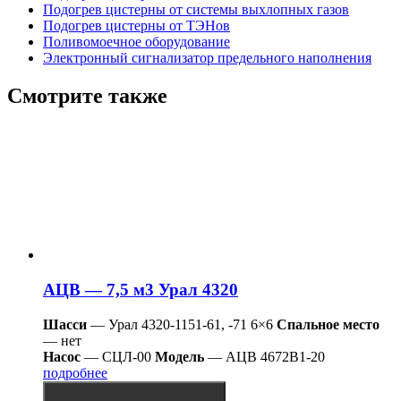
Подогрев цистерны от системы выхлопных газов
Подогрев цистерны от ТЭНов
Поливомоечное оборудование
Электронный сигнализатор предельного наполнения
Смотрите также
АЦВ — 7,5 м3 Урал 4320
Шасси
— Урал 4320-1151-61, -71 6×6
Спальное место
— нет
Насос
— СЦЛ-00
Модель
— АЦВ 4672В1-20
подробнее