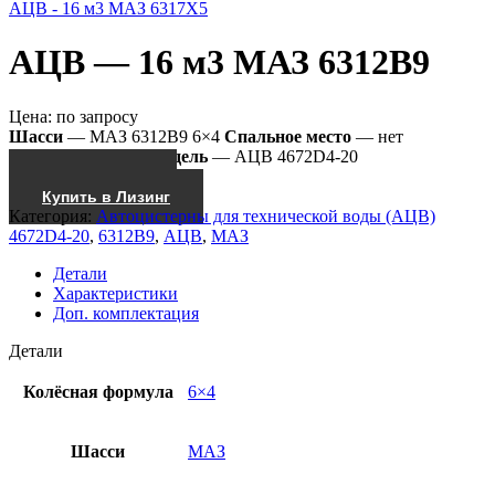
АЦВ - 16 м3 МАЗ 6317Х5
АЦВ — 16 м3 МАЗ 6312В9
Цена:
по запросу
Шасси
— МАЗ 6312В9 6×4
Спальное место
— нет
Насос
— СЦЛ-00
Модель
— АЦВ 4672D4-20
Получить КП
Купить в Лизинг
Категория:
Автоцистерны для технической воды (АЦВ)
4672D4-20
,
6312В9
,
АЦВ
,
МАЗ
Детали
Характеристики
Доп. комплектация
Детали
Колёсная формула
6×4
Шасси
МАЗ