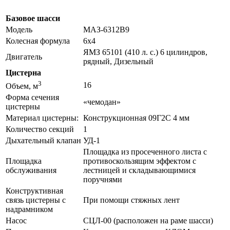
Базовое шасси
Модель
МАЗ-6312В9
Колесная формула
6х4
ЯМЗ 65101 (410 л. с.) 6 цилиндров,
Двигатель
рядный, Дизельный
Цистерна
3
16
Объем, м
Форма сечения
«чемодан»
цистерны
Материал цистерны:
Конструкционная 09Г2С 4 мм
Количество секций
1
Дыхательный клапан
УД-1
Площадка из просеченного листа с
Площадка
противоскользящим эффектом с
обслуживания
лестницей и складывающимися
поручнями
Конструктивная
связь цистерны с
При помощи стяжных лент
надрамником
Насос
СЦЛ-00 (расположен на раме шасси)