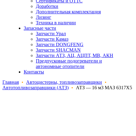
Сертификаты и ОТТС
Доработки
Дополнительная комплектация
Лизинг
Техника в наличии
Запасные части
Запчасти Урал
Запчасти Камаз
Запчасти DONGFENG
Запчасти SHACMAN
Запчасти АТЗ, АЦ, АЦПТ, МВ, АКН
Предпусковые подогреватели и
автономные отопители
Контакты
Главная
•
Автоцистерны, топливозаправщики
•
Автотопливозаправщики (АТЗ)
•
АТЗ — 16 м3 МАЗ 6317Х5