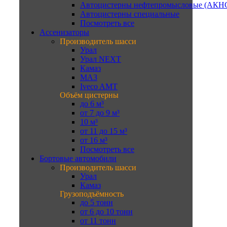
Автоцистерны нефтепромысловые (АКН
Автоцистерны специальные
Посмотреть все
Ассенизаторы
Производитель шасси
Урал
Урал NEXT
Камаз
МАЗ
Iveco AMT
Объём цистерны
до 6 м³
от 7 до 9 м³
10 м³
от 11 до 15 м³
от 16 м³
Посмотреть все
Бортовые автомобили
Производитель шасси
Урал
Камаз
Грузоподъёмность
до 5 тонн
от 6 до 10 тонн
от 11 тонн