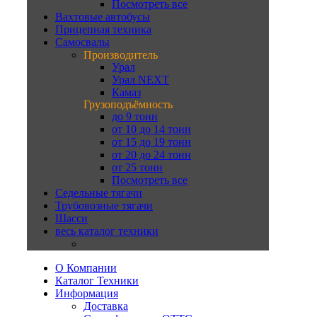
Посмотреть все
Вахтовые автобусы
Прицепная техника
Самосвалы
Производитель
Урал
Урал NEXT
Камаз
Грузоподъёмность
до 9 тонн
от 10 до 14 тонн
от 15 до 19 тонн
от 20 до 24 тонн
от 25 тонн
Посмотреть все
Седельные тягачи
Трубовозные тягачи
Шасси
весь каталог техники
О Компании
Каталог Техники
Информация
Доставка