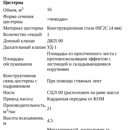
Цистерна
3
16
Объем, м
Форма сечения
«чемодан»
цистерны
Материал цистерны
Конструкционная сталь 09Г2С (4 мм)
Количество секций
1
Донный клапан
ДКП-90
Дыхательный клапан
УД-1
Площадка из просеченного листа с
Площадка
противоскользящим эффектом с
обслуживания
лестницей и складывающимися
поручнями
Конструктивная
связь цистерны с
При помощи стяжных лент
надрамником
Насос
СЦЛ-00 (расположен на раме шасси
Привод насоса
Карданная передача от КОМ
Производительность,
21
3
м
/час
Высота всасывания,
4,5
м
Металлический, расположен за