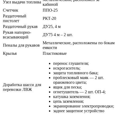
Узел выдачи топлива
кабиной
Счетчик
ППО-25
Раздаточный
РКТ-20
пистолет
Раздаточный рукав
ДУ25, 4 м
Рукав напорно-
ДУ75 4 м – 2 шт.
всасывающий
Металлические, расположены по бокам
Пеналы для рукавов
емкости
Крылья
Пластиковые
перенос глушителя;
искрогаситель;
защита топливного бака;
проблесковый маяк — 2 шт.
оранжевого цвета;
Доработка шасси для
ящик для песка;
перевозки ЛВЖ
огнетушитель — 2 шт. ОП-4;
катушка заземления;
цепь заземления;
экранирование электропроводки;
заднее защитное устройство