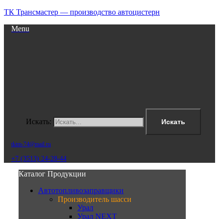
ТК Трансмастер — производство автоцистерн
Menu
Искать:
Искать
tktm-74@mail.ru
+7 (3513) 24-28-44
Каталог Продукции
Автотопливозаправщики
Производитель шасси
Урал
Урал NEXT