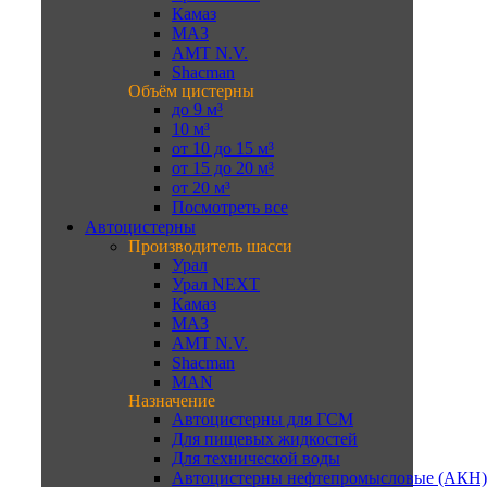
Камаз
МАЗ
AMT N.V.
Shacman
Объём цистерны
до 9 м³
10 м³
от 10 до 15 м³
от 15 до 20 м³
от 20 м³
Посмотреть все
Автоцистерны
Производитель шасси
Урал
Урал NEXT
Камаз
МАЗ
AMT N.V.
Shacman
MAN
Назначение
Автоцистерны для ГСМ
Для пищевых жидкостей
Для технической воды
Автоцистерны нефтепромысловые (АКН)