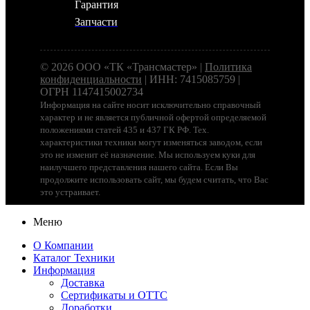
Гарантия
Запчасти
© 2026 ООО «ТК «Трансмастер» |
Политика
конфиденциальности
| ИНН: 7415085759 |
ОГРН 1147415002734
Информация на сайте носит исключительно справочный
характер и не является публичной офертой определяемой
положениями статей 435 и 437 ГК РФ. Тех.
характеристики техники могут изменяться заводом, если
это не изменит её назначение. Мы используем куки для
наилучшего представления нашего сайта. Если Вы
продолжите использовать сайт, мы будем считать, что Вас
это устраивает.
Меню
О Компании
Каталог Техники
Информация
Доставка
Сертификаты и ОТТС
Доработки