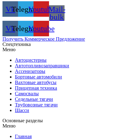
Vk
Telegram
Youtube
Mail-
bulk
Vk
Telegram
Youtube
Получить Коммерческое Предложение
Спецтехника
Меню
Автоцистерны
Автотопливозаправщики
Ассенизаторы
Бортовые автомобили
Вахтовые автобусы
Прицепная техника
Самосвалы
Седельные тягачи
Трубовозные тягачи
Шасси
Основные разделы
Меню
Главная