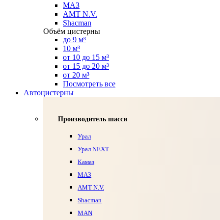
МАЗ
AMT N.V.
Shacman
Объём цистерны
до 9 м³
10 м³
от 10 до 15 м³
от 15 до 20 м³
от 20 м³
Посмотреть все
Автоцистерны
Производитель шасси
Урал
Урал NEXT
Камаз
МАЗ
AMT N.V.
Shacman
MAN