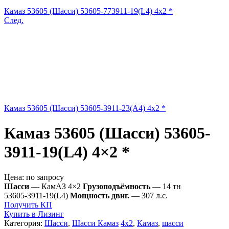
Камаз 53605 (Шасси) 53605-773911-19(L4) 4x2 *
След.
Камаз 53605 (Шасси) 53605-3911-23(А4) 4x2 *
Камаз 53605 (Шасси) 53605-
3911-19(L4) 4×2 *
Цена:
по запросу
Шасси
— КамАЗ 4×2
Грузоподъёмность
— 14 тн
53605-3911-19(L4)
Мощность двиг.
— 307 л.с.
Получить КП
Купить в Лизинг
Категория:
Шасси
,
Шасси Камаз
4x2
,
Камаз
,
шасси