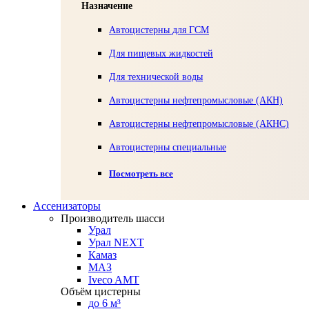
Назначение
Автоцистерны для ГСМ
Для пищевых жидкостей
Для технической воды
Автоцистерны нефтепромысловые (АКН)
Автоцистерны нефтепромысловые (АКНС)
Автоцистерны специальные
Посмотреть все
Ассенизаторы
Производитель шасси
Урал
Урал NEXT
Камаз
МАЗ
Iveco AMT
Объём цистерны
до 6 м³