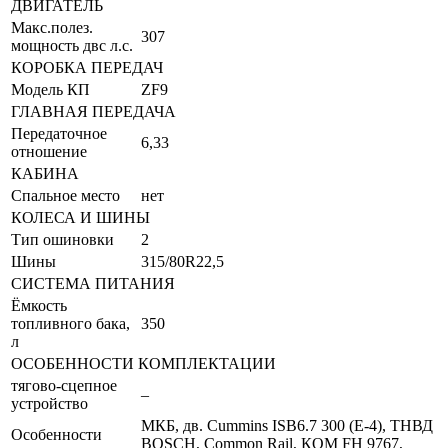
ДВИГАТЕЛЬ
Макс.полез.
307
мощность двс л.с.
КОРОБКА ПЕРЕДАЧ
Модель КП
ZF9
ГЛАВНАЯ ПЕРЕДАЧА
Передаточное
6,33
отношение
КАБИНА
Спальное место
нет
КОЛЕСА И ШИНЫ
Тип ошиновки
2
Шины
315/80R22,5
СИСТЕМА ПИТАНИЯ
Ёмкость
топливного бака,
350
л
ОСОБЕННОСТИ КОМПЛЕКТАЦИИ
тягово-сцепное
–
устройство
МКБ, дв. Cummins ISB6.7 300 (Е-4), ТНВД
Особенности
BOSCH, Common Rail, КОМ FH 9767,